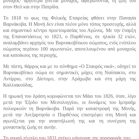
μοναχός· αργότερα γίνεται μοναχός, αφιερώνοντας τη ζωή του
στον Θεό και στην Πατρίδα.
Το 1818 το φως της Φιλικής Εταιρείας φθάνει στην Παναγία
Βαρνάκοβα. Η Μονή δεν είναι πλέον μόνο τόπος προσευχής, αλλά
και σημαντικό κέντρο προετοιμασίας του Αγώνος. Με την έναρξη
της Επαναστάσεως το 1821, ο Παρθένιος, σε ηλικία 32 ετών,
αναλαμβάνει αρχηγός του Βαρνακοβίτικου σώματος, ενός ενόπλου
σώματος περίπου 100 αγωνιστών, αποτελουμένου από μοναχούς
και κατοίκους της περιοχής.
Με πίστη, θάρρος και με το σύνθημα «Ο Σταυρός νικά», οδηγεί το
Βαρνακοβίτικο σώμα σε σημαντικές μάχες στη Ναύπακτο, στο
Αντίρριο, στο Δίστομο, στην Αράχωβα και στη μάχη της
Καλλιακούδας.
Η ηρωική του δράση κορυφώνεται τον Μάιο του 1826, όταν, λίγο
μετά την Έξοδο του Μεσολογγίου, οι δυνάμεις του Ιμπραήμ
πολιορκούν τη Βαρνάκοβα. Παρά την καταστροφή της Μονής,
μετά την Ανεξαρτησία ο Παρθένιος επιστρέφει στη Μονή και
αγωνίζεται για την αναστήλωσή της και τη συνέχιση της
μοναστικής ζωής σε αυτήν.
Το χρυσό τέμπλο του 1831 στέκει μάρτυρας της προσφοράς του: