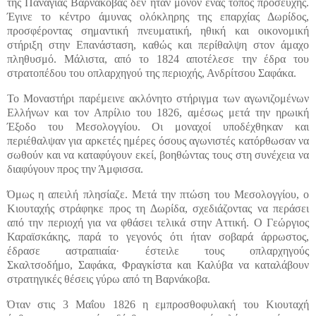
της Παναγίας Βαρνάκοβας δεν ήταν μόνον ένας τόπος προσευχής.
Έγινε το κέντρο άμυνας ολόκληρης της επαρχίας Δωρίδος,
προσφέροντας σημαντική πνευματική, ηθική και οικονομική
στήριξη στην Επανάσταση, καθώς και περίθαλψη στον άμαχο
πληθυσμό. Μάλιστα, από το 1824 αποτέλεσε την έδρα του
στρατοπέδου του οπλαρχηγού της περιοχής, Ανδρίτσου Σαφάκα.
Το Μοναστήρι παρέμεινε ακλόνητο στήριγμα των αγωνιζομένων
Ελλήνων και τον Απρίλιο του 1826, αμέσως μετά την ηρωική
Έξοδο του Μεσολογγίου. Οι μοναχοί υποδέχθηκαν και
περιέθαλψαν για αρκετές ημέρες όσους αγωνιστές κατόρθωσαν να
σωθούν και να καταφύγουν εκεί, βοηθώντας τους στη συνέχεια να
διαφύγουν προς την Άμφισσα.
Όμως η απειλή πλησίαζε. Μετά την πτώση του Μεσολογγίου, ο
Κιουταχής στράφηκε προς τη Δωρίδα, σχεδιάζοντας να περάσει
από την περιοχή για να φθάσει τελικά στην Αττική. Ο Γεώργιος
Καραϊσκάκης, παρά το γεγονός ότι ήταν σοβαρά άρρωστος,
έδρασε αστραπιαία· έστειλε τους οπλαρχηγούς
Σκαλτσοδήμο,
Σαφάκα
, Φραγκίστα και Καλύβα να καταλάβουν
στρατηγικές θέσεις γύρω από τη Βαρνάκοβα.
Όταν στις 3 Μαΐου 1826 η εμπροσθοφυλακή του Κιουταχή