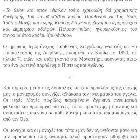
«Το θείον και ιερόν τέμπλον τούτο εχρυσώθη διά χρηματικής
συνδρομής του πανοσιωτάτου κυρίου Παρθενίου εκ της Ιεράς
Ταύτης Μονής και κώμης Καρυάς διά χειρός Ζαχαρίου Ιερομονάχου
και Δημητρίου αδελφών Πελοποννησίων, ηγουμενεύοντος του
πανοσιωτάτου κυρίου Χρυσάνθου».
Ο ηρωικός Ιερομόναχος Παρθένιος Ζωγράφος, γνωστός ως «ο
Παπαφλέσσας της Δωρίδας», εκοιμήθη εν Κυρίω το 1850, σε
ηλικία 71 ετών, και ετάφη κοντά στο Μοναστήρι, αφήνοντας πίσω
του ένα φωτεινό παράδειγμα Πίστεως και Αγώνος.
-.-
Και σήμερα, μέσα στις δυσκολίες και στις προκλήσεις της εποχής
μας, ο μοναχισμός συνεχίζει αδιάκοπα τον πνευματικό του αγώνα.
Οι ιερές Μονές Δωρίδος παραμένουν άγρυπνα πνευματικά
φυλάκια και προπύργια πίστεως, τόποι προσευχής, μετανοίας και
αντιστάσεως απέναντι σε κάθε δύναμη κακού και απομακρύνσεως
από τον Θεό.
Οι μοναχοί και οι μοναχές του τόπου μας δεν αγωνίζονται μόνο για
τον προσωπικό τους αγιασμό, αλλά προσφέρουν αθόρυβα και