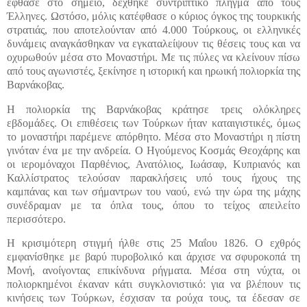
έφθασε στο σημείο, δέχθηκε συντριπτικό πλήγμα από τους
Έλληνες. Ωστόσο, μόλις κατέφθασε ο κύριος όγκος της τουρκικής
στρατιάς, που αποτελούνταν από 4.000 Τούρκους, οι ελληνικές
δυνάμεις αναγκάσθηκαν να εγκαταλείψουν τις θέσεις τους και να
οχυρωθούν μέσα στο Μοναστήρι. Με τις πύλες να κλείνουν πίσω
από τους αγωνιστές, ξεκίνησε η ιστορική και ηρωική πολιορκία της
Βαρνάκοβας.
Η πολιορκία της Βαρνάκοβας κράτησε τρεις ολόκληρες
εβδομάδες. Οι επιθέσεις των Τούρκων ήταν καταιγιστικές, όμως
το μοναστήρι παρέμενε απόρθητο. Μέσα στο Μοναστήρι η πίστη
γινόταν ένα με την ανδρεία. Ο Ηγούμενος Κοσμάς Θεοχάρης και
οι ιερομόναχοι Παρθένιος, Ανατόλιος, Ιωάσαφ, Κυπριανός και
Καλλίστρατος τελούσαν παρακλήσεις υπό τους ήχους της
καμπάνας και των σήμαντρων του ναού, ενώ την ώρα της μάχης
συνέδραμαν με τα όπλα τους, όπου το τείχος απειλείτο
περισσότερο.
Η κρισιμότερη στιγμή ήλθε στις 25 Μαΐου 1826. Ο εχθρός
εμφανίσθηκε με βαρύ πυροβολικό και άρχισε να σφυροκοπά τη
Μονή, ανοίγοντας επικίνδυνα ρήγματα. Μέσα στη νύχτα, οι
πολιορκημένοι έκαναν κάτι συγκλονιστικό: για να βλέπουν τις
κινήσεις των Τούρκων, έσχισαν τα ρούχα τους, τα έδεσαν σε