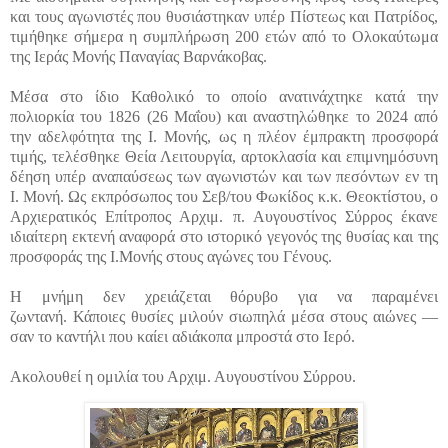
και τους αγωνιστές που θυσιάστηκαν υπέρ Πίστεως και Πατρίδος,
τιμήθηκε σήμερα η συμπλήρωση 200 ετών από το Ολοκαύτωμα
της Ιεράς Μονής Παναγίας Βαρνάκοβας.
Μέσα στο ίδιο Καθολικό το οποίο ανατινάχτηκε κατά την
πολιορκία του 1826 (26 Μαΐου) και αναστηλώθηκε το 2024 από
την αδελφότητα της Ι. Μονής, ως η πλέον έμπρακτη προσφορά
τιμής, τελέσθηκε Θεία Λειτουργία, αρτοκλασία και επιμνημόσυνη
δέηση υπέρ αναπαύσεως των αγωνιστών και των πεσόντων εν τη
Ι. Μονή. Ως εκπρόσωπος του Σεβ/του Φωκίδος κ.κ. Θεοκτίστου, ο
Αρχιερατικός Επίτροπος Αρχιμ. π. Αυγουστίνος Σύρρος έκανε
ιδιαίτερη εκτενή αναφορά στο ιστορικό γεγονός
της θυσίας και της
προσφοράς
της Ι.Μονής στους αγώνες του Γένους.
Η μνήμη δεν χρειάζεται θόρυβο
για να παραμένει
ζωντανή.
Κάποιες θυσίες μιλούν σιωπηλά μέσα στους αιώνες —
σαν το καντήλι που καίει αδιάκοπα μπροστά στο Ιερό.
Ακολουθεί η ομιλία του Αρχιμ. Αυγουστίνου Σύρρου.