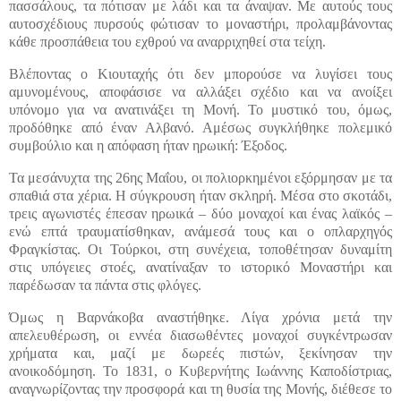
πασσάλους, τα πότισαν με λάδι και τα άναψαν. Με αυτούς τους
αυτοσχέδιους πυρσούς φώτισαν το μοναστήρι, προλαμβάνοντας
κάθε προσπάθεια του εχθρού να αναρριχηθεί στα τείχη.
Βλέποντας ο Κιουταχής ότι δεν μπορούσε να λυγίσει τους
αμυνομένους, αποφάσισε να αλλάξει σχέδιο και να ανοίξει
υπόνομο για να ανατινάξει τη Μονή. Το μυστικό του, όμως,
προδόθηκε από έναν Αλβανό. Αμέσως συγκλήθηκε πολεμικό
συμβούλιο και η απόφαση ήταν ηρωική: Έξοδος.
Τα μεσάνυχτα της 26ης Μαΐου, οι πολιορκημένοι εξόρμησαν με τα
σπαθιά στα χέρια. Η σύγκρουση ήταν σκληρή. Μέσα στο σκοτάδι,
τρεις αγωνιστές έπεσαν ηρωικά – δύο μοναχοί και ένας λαϊκός –
ενώ επτά τραυματίσθηκαν, ανάμεσά τους και ο οπλαρχηγός
Φραγκίστας. Οι Τούρκοι, στη συνέχεια, τοποθέτησαν δυναμίτη
στις υπόγειες στοές, ανατίναξαν το ιστορικό Μοναστήρι και
παρέδωσαν τα πάντα στις φλόγες.
Όμως η Βαρνάκοβα αναστήθηκε. Λίγα χρόνια μετά την
απελευθέρωση, οι εννέα διασωθέντες μοναχοί συγκέντρωσαν
χρήματα και, μαζί με δωρεές πιστών, ξεκίνησαν την
ανοικοδόμηση. Το 1831, ο Κυβερνήτης Ιωάννης Καποδίστριας,
αναγνωρίζοντας την προσφορά και τη θυσία της Μονής, διέθεσε το