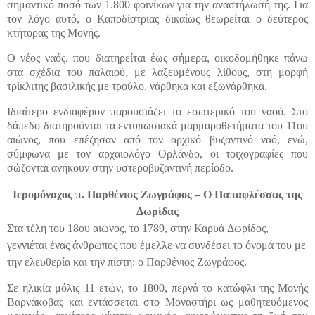
σημαντικό ποσό των 1.800 φοινίκων για την αναστήλωσή της. Για
τον λόγο αυτό, ο Καποδίστριας δικαίως θεωρείται ο δεύτερος
κτήτορας της Μονής.
Ο νέος ναός, που διατηρείται έως σήμερα, οικοδομήθηκε πάνω
στα σχέδια του παλαιού, με λαξευμένους λίθους, στη μορφή
τρίκλιτης βασιλικής με τρούλο, νάρθηκα και εξωνάρθηκα.
Ιδιαίτερο ενδιαφέρον παρουσιάζει το εσωτερικό του ναού. Στο
δάπεδο διατηρούνται τα εντυπωσιακά μαρμαροθετήματα του 11ου
αιώνος, που επέζησαν από τον αρχικό βυζαντινό ναό, ενώ,
σύμφωνα με τον αρχαιολόγο Ορλάνδο, οι τοιχογραφίες που
σώζονται ανήκουν στην υστεροβυζαντινή περίοδο.
Ιερομόναχος π. Παρθένιος Ζωγράφος – Ο Παπαφλέσσας της
Δωρίδας
Στα τέλη του 18ου αιώνος, το 1789, στην
Καρυά
Δωρίδος,
γεννιέται ένας άνθρωπος που έμελλε να συνδέσει το όνομά του με
την ελευθερία και την πίστη: ο Παρθένιος Ζωγράφος.
Σε ηλικία μόλις 11 ετών, το 1800, περνά το κατώφλι της Μονής
Βαρνάκοβας και εντάσσεται στο Μοναστήρι ως μαθητευόμενος