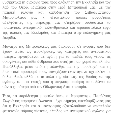
θυσιαστικά τη διακονία τους προς ολόκληρη την Εκκλησία και τον
λαό του Θεού. Ιδιαίτερα στην Ιερά Μητρόπολή μας, με την
πατρική ευλογία και καθοδήγηση του Σεβασμιωτάτου
Μητροπολίτου μας κ. Θεοκτίστου, πολλές μοναστικές
αδελφότητες της περιοχής μας στηρίζουν ουσιαστικά το
ποιμαντικό, πνευματικό, φιλανθρωπικό και ιεραποστολικό έργο
της τοπικής μας Εκκλησίας και ιδιαίτερα στην ευλογημένη μας
Δωρίδα.
Μοναχοί της Μητροπόλεώς μας διακονούν σε ενορίες που δεν
έχουν ιερέα, ως ιεροκήρυκες, ως κατηχητές και πνευματικοί
πατέρες, εργαζόμενοι με αγάπη για τα παιδιά, τους νέους, τις
οικογένειες και κάθε άνθρωπο που αναζητά παρηγοριά και ελπίδα.
Παράλληλα, μέσα από τη φιλανθρωπία, την προσευχή και τη
διακριτική προσφορά τους, συνεχίζουν έναν αγώνα όχι πλέον με
όπλα υλικά, αλλά με τα όπλα της πίστεως, της θυσίας και της
αγάπης, σε μια εποχή που η παγκοσμιοποίηση ισοπεδώνει τα
πάντα χειρότερα από την Οθωμανική Αυτοκρατορία.
Έτσι, το παράδειγμα μορφών όπως ο Ιερομόναχος Παρθένιος
Ζωγράφος παραμένει ζωντανό μέχρι σήμερα, υπενθυμίζοντάς μας
ότι η Εκκλησία και ο μοναχισμός εξακολουθούν να αποτελούν
φωτεινούς φάρους πίστεως, ελπίδος και πνευματικού αγώνος για