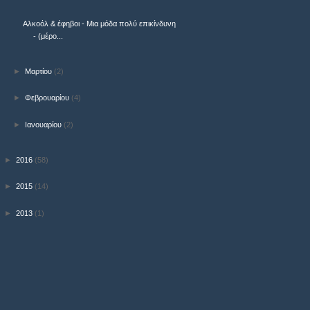
Αλκοόλ & έφηβοι - Μια μόδα πολύ επικίνδυνη
- (μέρο...
►
Μαρτίου
(2)
►
Φεβρουαρίου
(4)
►
Ιανουαρίου
(2)
►
2016
(58)
►
2015
(14)
►
2013
(1)