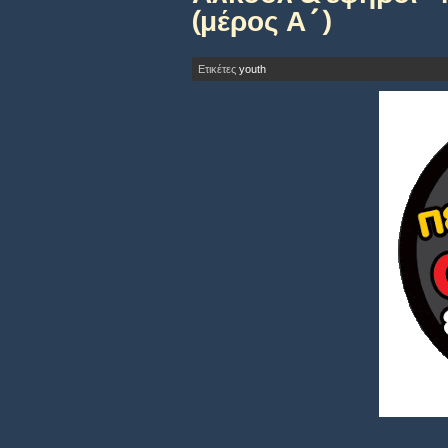
(μέρος Α´)
Ετικέτες
youth