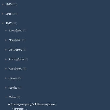
►
2019
(28)
►
2018
(24)
▼
2017
(31)
►
Δεκεμβρίου
(1)
►
Νοεμβρίου
(1)
►
Οκτωβρίου
(1)
►
Σεπτεμβρίου
(6)
►
Αυγούστου
(6)
►
Ιουλίου
(5)
►
Ιουνίου
(1)
▼
Μαΐου
(2)
Δηλώσεις συμμετοχής!!! Κατασκηνώσεις
"Γαλιλαία" - ...