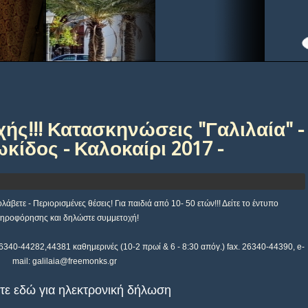
ής!!! Κατασκηνώσεις "Γαλιλαία" -
ίδος - Καλοκαίρι 2017 -
βετε - Περιορισμένες θέσεις! Για παιδιά από 10- 50 ετών!!! Δείτε το έντυπο
ηροφόρησης και δηλώστε συμμετοχή!
26340-44282,44381 καθημερινές (10-2 πρωί & 6 - 8:30 απόγ.) fax. 26340-44390,
e-
mail: galilaia@freemonks.gr
τε εδώ για ηλεκτρονική δήλωση