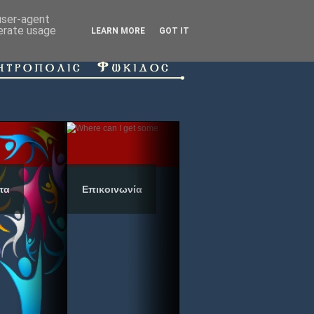
 user-agent
nerate usage
LEARN MORE
GOT IT
τα
Επικοινωνία