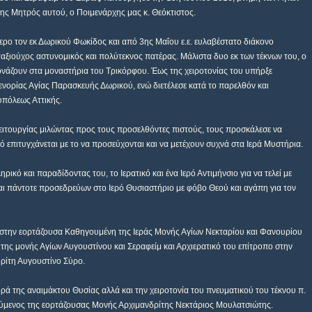
ης Μητρός αυτού, ο Ποιμενάρχης μας κ. Θεόκτιστος.
ερο τον εκ Δωρικού Φωκίδος και από 3ης Μαΐου ε.ε. ευλαβέστατο διάκονο
αξιούχος αστυνομικός και πολύτεκνος πατέρας. Μάλιστα δυο εκ των τέκνων του, ο
νάζουν στα μοναστήρια του Τρικόρφου. Έως της χειροτονίας του υπήρξε
ενορίας Αγίας Παρασκευής Δωρικού, ενώ διετέλεσε κατά το παρελθόν και
υπόλεως Αττικής.
Λειτουργίας μιλώντας προς τους προσελθόντες πιστούς, τους προσκάλεσε να
τό επιτυγχάνεται με το να προσεύχονται και να μετέχουν συχνά στα Ιερά Μυστήρια.
κό και παραδίδοντας του, το Ιερατικό και ένα Ιερό Αντιμήνσιο για να τελεί με
ναι πάντοτε προσεδρεύων στο Ιερό Θυσιαστήριο με φόβο Θεού και αγάπη για τον
, στην εορτάζουσα Καθηγουμένη της Ιεράς Μονής Αγίων Νεκταρίου και Φανουρίου
της μονής Αγίων Αυγουστίνου και Σεραφείμ και Αρχιερατικό του επίτροπο στην
δρίτη Αυγουστίνο Σύρο.
ρά της αναιμάκτου Θυσίας αλλά και την χειροτονία του πνευματικού του τέκνου π.
ύμενος της εορτάζουσας Μονής Αρχιμανδρίτης Νεκτάριος Μουλατσιώτης.