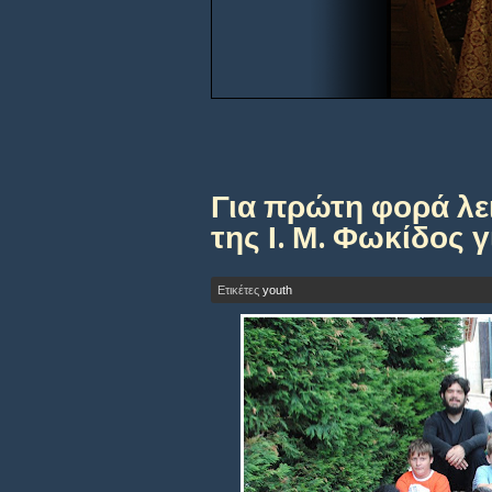
Για πρώτη φορά λε
της Ι. Μ. Φωκίδος γ
Ετικέτες
youth