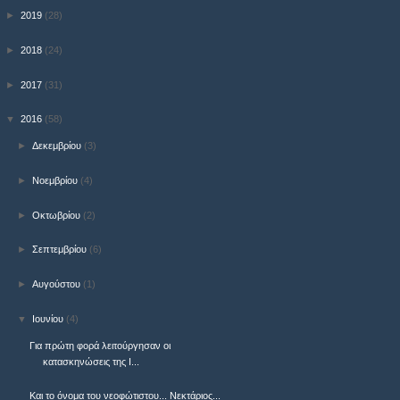
►
2019
(28)
►
2018
(24)
►
2017
(31)
▼
2016
(58)
►
Δεκεμβρίου
(3)
►
Νοεμβρίου
(4)
►
Οκτωβρίου
(2)
►
Σεπτεμβρίου
(6)
►
Αυγούστου
(1)
▼
Ιουνίου
(4)
Για πρώτη φορά λειτούργησαν οι
κατασκηνώσεις της Ι...
Και το όνομα του νεοφώτιστου... Νεκτάριος...