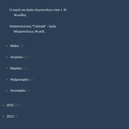
Η εορτή του Αγίου Αυγουστίνου στην Ι. Μ.
Φωκίδος
Κατασκηνώσεις "Γαλιλαία" - Ιεράς
Μητροπόλεως Φωκίδ...
►
Μαΐου
(5)
►
Απριλίου
(17)
►
Μαρτίου
(11)
►
Φεβρουαρίου
(2)
►
Ιανουαρίου
(3)
►
2015
(14)
►
2013
(1)