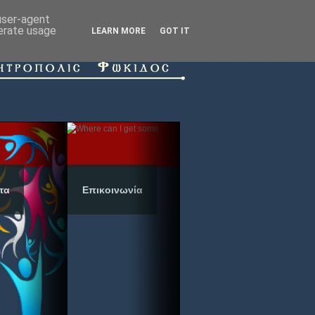
 user-agent
nerate usage
LEARN MORE
GOT IT
τα
Επικοινωνία