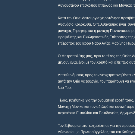
Αυγουστίνου επισκόπου Ιππώνος και Μόνικας τ
Κατά την Θεία
Λειτουργία χειροτόνησε πρεσβύτ
Αθανάσιο Κολοκυθά. Ο π. Αθανάσιος είναι
συντ
μοναχός Σεραφείμ και η μοναχή Παντάνασσα μο
ιεροψάλτης και Εκκλησιαστικός Επίτροπος της 
επίτροπος του Ιερού Ναού Αγίας Μαρίνης Ηλιο
Ο Μητροπολίτης μας, πριν το τέλος της Θείας 
μένουν ενωμένοι με τον Χριστό και είπε πως αυ
Απευθυνόμενος προς τον νεοχειροτονηθέντα κληρι
αυτά την Θεία Λειτουργία, τον παρότρυνε να εί
λαό Του.
Τέλος, ευχήθηκε
για την ονοματική εορτή τους
Μοναχή Μόνικα και τον αδελφό και συνκτήτορα 
περιφέρεια Ευπαλίου και Ποτιδανείας, Αρχιμαν
Τον Σεβασμιώτατο, ευχαρίστησε για την προσφο
Αθανασίου, ο Πρωτοσύγγελλος του και Καθηγο