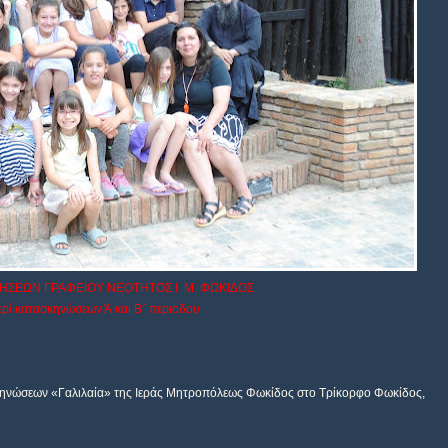
ΔΗΣΕΩΝ ΓΡΑΦΕΙΟΥ ΝΕΟΤΗΤΟΣ Ι. Μ. ΦΩΚΙΔΟΣ
ρί κατασκηνώσεων Ά και Β΄ περιόδου
σκηνώσεων «Γαλιλαία» της Ιεράς Μητροπόλεως Φωκίδος στο Τρίκορφο Φωκίδος,