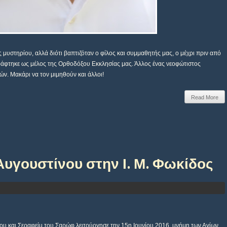
 μυστηρίου, αλλά διότι βαπτιζόταν ο φίλος και συμμαθητής μας, ο μέχρι πριν από
γράφτηκε ως μέλος της Ορθοδόξου Εκκλησίας μας. Άλλος ένας νεοφώτιστος
ών. Μακάρι να τον μιμηθούν και άλλοι!
Read More
Αυγουστίνου στην Ι. Μ. Φωκίδος
ου και Σεραφείμ του Σαρώφ λειτούργησε την 15η Ιουνίου 2016, μνήμη των Αγίων