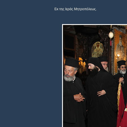
Εκ της Ιεράς Μητροπόλεως.