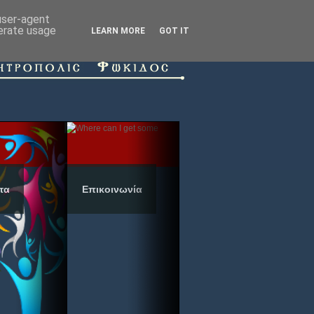
 user-agent
nerate usage
LEARN MORE
GOT IT
τα
Επικοινωνία