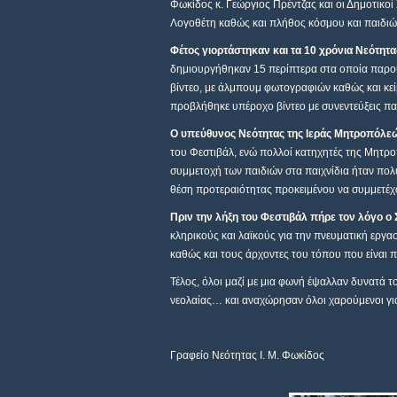
Φωκίδος κ. Γεώργιος Πρέντζας και οι Δημοτικο
Λογοθέτη καθώς και πλήθος κόσμου και παιδιώ
Φέτος γιορτάστηκαν και τα 10 χρόνια Νεότητ
δημιουργήθηκαν 15 περίπτερα στα οποία παρου
βίντεο, με άλμπουμ φωτογραφιών καθώς και κεί
προβλήθηκε υπέροχο βίντεο με συνεντεύξεις παι
Ο υπεύθυνος Νεότητας της Ιεράς Μητροπόλεώ
του Φεστιβάλ, ενώ πολλοί κατηχητές της Μητροπ
συμμετοχή των παιδιών στα παιχνίδια ήταν πολ
θέση προτεραιότητας προκειμένου να συμμετέχο
Πριν την λήξη του Φεστιβάλ πήρε τον λόγο ο 
κληρικούς και λαϊκούς για την πνευματική εργασ
καθώς και τους άρχοντες του τόπου που είναι π
Τέλος, όλοι μαζί με μια φωνή έψαλλαν δυνατά τ
νεολαίας… και αναχώρησαν όλοι χαρούμενοι για τ
Γραφείο Νεότητας Ι. Μ. Φωκίδος