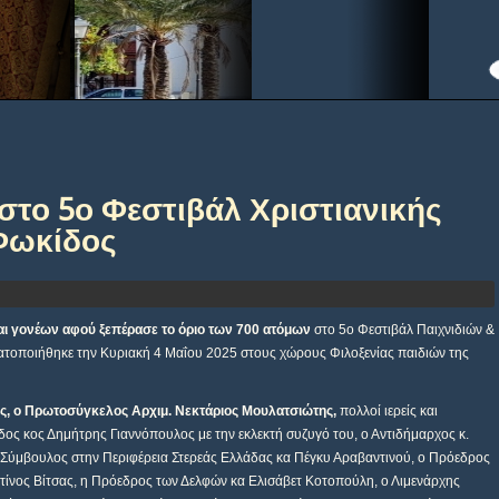
στο 5ο Φεστιβάλ Χριστιανικής
 Φωκίδος
ι γονέων αφού ξεπέρασε το όριο των 700 ατόμων
στο 5ο Φεστιβάλ Παιχνιδιών &
τοποιήθηκε την Κυριακή 4 Μαΐου 2025 στους χώρους Φιλοξενίας παιδιών της
ος, ο Πρωτοσύγκελος Αρχιμ. Νεκτάριος Μουλατσιώτης,
πολλοί ιερείς και
ος κος Δημήτρης Γιαννόπουλος με την εκλεκτή συζυγό του, ο Αντιδήμαρχος κ.
Σύμβουλος στην Περιφέρεια Στερεάς Ελλάδας κα Πέγκυ Αραβαντινού, ο Πρόεδρος
τίνος Βίτσας, η Πρόεδρος των Δελφών κα Ελισάβετ Κοτοπούλη, ο Λιμενάρχης