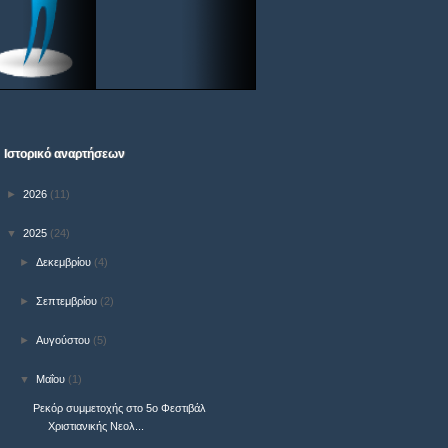
Ιστορικό αναρτήσεων
►
2026
(11)
▼
2025
(24)
►
Δεκεμβρίου
(4)
►
Σεπτεμβρίου
(2)
►
Αυγούστου
(5)
▼
Μαΐου
(1)
Ρεκόρ συμμετοχής στο 5ο Φεστιβάλ
Χριστιανικής Νεολ...