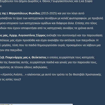
ί Σύμβουλοι του Δήμου Δωρίδος κ. Θάνος Γεωργακόπουλος και η κα Σοφία
ν.
ας της Ι. Μητροπόλεως Φωκίδος
(2015-2025) και για τον λόγο αυτό
σιαζόταν το έργο των κατηχητικών συνάξεων με κολάζ φωτογραφιών, με προβολή
μενα ιστορικού των κατηχητικών ομάδων και διάφορα άλλα. Επίσης στο τέλος
διών που έχουν αποφοιτήσει από τις κατηχητικές συνάξεις τα χρόνια αυτά.
ς μας, Αρχιμ. Αυγουστίνος Σύρρος
ανέλαβε τον συντονισμό και την παρουσίαση
όλεώς μας είχαν προσέλθει και είχαν αναλάβει την εκτέλεση των παιχνιδιών. Η
ύ μεγάλη, τόση που τα παιδιά δημιουργούσαν ουρές προκειμένου να λάβουν μια
υν στα παιχνίδια.
Σεβ. Ποιμενάρχης μας κ. Θεόκτιστος
ο οποίος ευχαρίστησε τους κατηχητές
ία της δεκαετίας αυτής, ευχαρίστησε παιδιά και γονείς για την παρουσία τους,
αρόντες σε τέτοιου είδους εκδηλώσεις.
ο «Χριστός Ανέστη…» κλείνοντας με αυτό τον τρόπο το 5ο Φεστιβάλ Χριστιανικής
ις εστίες τους!!