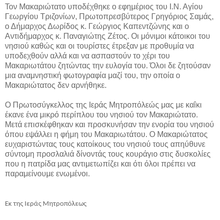
Τον Μακαριώτατο υποδέχθηκε ο εφημέριος του Ι.Ν. Αγίου
Γεωργίου Τριζονίων, Πρωτοπρεσβύτερος Γρηγόριος Σαμάς,
ο Δήμαρχος Δωρίδος κ. Γεώργιος Καπεντζώνης και ο
Αντιδήμαρχος κ. Παναγιώτης Ζέτος. Οι μόνιμοι κάτοικοι του
νησιού καθώς και οι τουρίστες έτρεξαν με προθυμία να
υποδεχθούν αλλά και να ασπαστούν το χέρι του
Μακαριωτάτου ζητώντας την ευλογία του. Όλοι δε ζητούσαν
μια αναμνηστική φωτογραφία μαζί του, την οποία ο
Μακαριώτατος δεν αρνήθηκε.
Ο Πρωτοσύγκελλος της Ιεράς Μητροπόλεώς μας με καΐκι
έκανε ένα μικρό περίπλου του νησιού τον Μακαριώτατο.
Μετά επισκέφθηκαν και προσκυνήσαν την ενορία του νησιού
όπου εψάλλει η φήμη του Μακαριωτάτου. Ο Μακαριώτατος
ευχαριστώντας τους κατοίκους του νησιού τους απηύθυνε
σύντομη προσλαλιά δίνοντάς τους κουράγιο στις δυσκολίες
που η πατρίδα μας αντιμετωπίζει και ότι όλοι πρέπει να
παραμείνουμε ενωμένοι.
Εκ της Ιεράς Μητροπόλεως