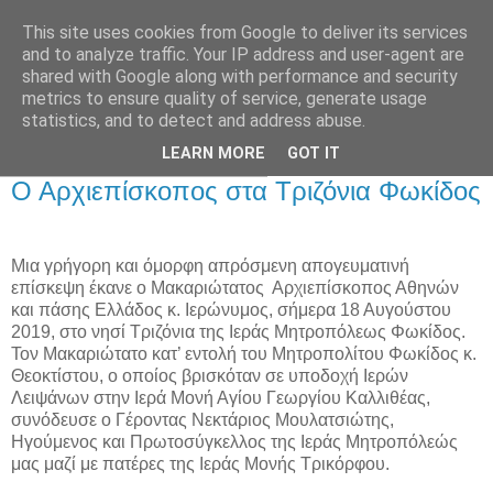
This site uses cookies from Google to deliver its services
and to analyze traffic. Your IP address and user-agent are
shared with Google along with performance and security
metrics to ensure quality of service, generate usage
Αρχική Σελίδα
statistics, and to detect and address abuse.
LEARN MORE
GOT IT
Κυριακή 18 Αυγούστου 2019
Ο Αρχιεπίσκοπος στα Τριζόνια Φωκίδος
Μια γρήγορη και όμορφη απρόσμενη απογευματινή
επίσκεψη έκανε ο Μακαριώτατος
Αρχιεπίσκοπος Αθηνών
και πάσης Ελλάδος κ. Ιερώνυμος, σήμερα 18 Αυγούστου
2019, στο νησί Τριζόνια της Ιεράς Μητροπόλεως Φωκίδος.
Τον Μακαριώτατο κατ’ εντολή του Μητροπολίτου Φωκίδος κ.
Θεοκτίστου, ο οποίος βρισκόταν σε υποδοχή Ιερών
Λειψάνων στην Ιερά Μονή Αγίου Γεωργίου Καλλιθέας,
συνόδευσε ο Γέροντας Νεκτάριος Μουλατσιώτης,
Ηγούμενος και Πρωτοσύγκελλος της Ιεράς Μητροπόλεώς
μας μαζί με πατέρες της Ιεράς Μονής Τρικόρφου.