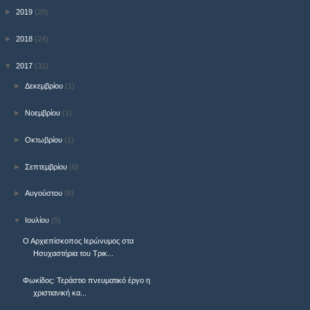
►
2019
(28)
►
2018
(24)
▼
2017
(31)
►
Δεκεμβρίου
(1)
►
Νοεμβρίου
(1)
►
Οκτωβρίου
(1)
►
Σεπτεμβρίου
(6)
►
Αυγούστου
(6)
▼
Ιουλίου
(5)
Ο Αρχιεπίσκοπος Ιερώνυμος στα
Ησυχαστήρια του Τρικ...
Φωκίδος: Τεράστιο πνευματικό έργο η
χριστιανική κα...