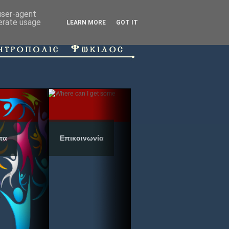
 user-agent
nerate usage
LEARN MORE
GOT IT
τα
Επικοινωνία