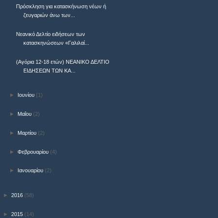
Πρόσκληση για κατασκήνωση νέων ή
ζευγαριών άνω των...
Νεανικό Δελτίο ειδήσεων των
κατασκηνώσεων «Γαλιλαί...
(Αγόρια 12-18 ετών) ΝΕΑΝΙΚΟ ΔΕΛΤΙΟ
ΕΙΔΗΣΕΩΝ ΤΩΝ ΚΑ...
►
Ιουνίου
(1)
►
Μαΐου
(2)
►
Μαρτίου
(2)
►
Φεβρουαρίου
(4)
►
Ιανουαρίου
(2)
►
2016
(58)
►
2015
(14)