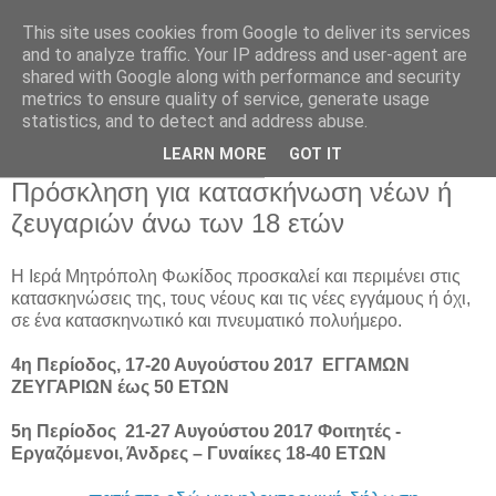
This site uses cookies from Google to deliver its services
and to analyze traffic. Your IP address and user-agent are
shared with Google along with performance and security
metrics to ensure quality of service, generate usage
Αρχική Σελίδα
statistics, and to detect and address abuse.
LEARN MORE
GOT IT
Παρασκευή 21 Ιουλίου 2017
Πρόσκληση για κατασκήνωση νέων ή
ζευγαριών άνω των 18 ετών
Η Ιερά Μητρόπολη Φωκίδος προσκαλεί και περιμένει στις
κατασκηνώσεις της, τους νέους και τις νέες εγγάμους ή όχι,
σε ένα κατασκηνωτικό και πνευματικό πολυήμερο.
4η Περίοδος, 17-20 Αυγούστου 2017 ΕΓΓΑΜΩΝ
ΖΕΥΓΑΡΙΩΝ έως 50 ΕΤΩΝ
5η Περίοδος 21-27 Αυγούστου 2017 Φοιτητές -
Εργαζόμενοι, Άνδρες – Γυναίκες 18-40 ΕΤΩΝ