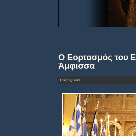
Ο Εορτασμός του Ε
Άμφισσα
Ετικέτες
news