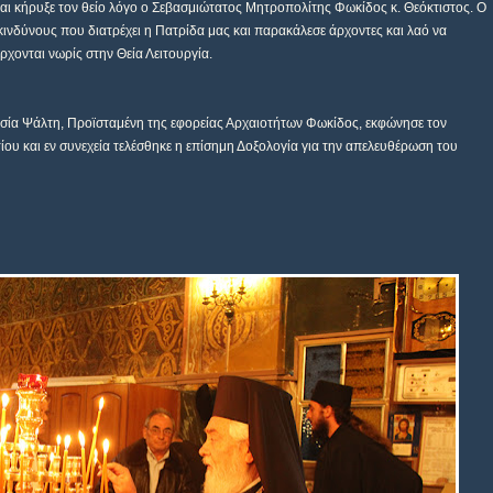
ι κήρυξε τον θείο λόγο ο Σεβασμιώτατος Μητροπολίτης Φωκίδος κ. Θεόκτιστος. Ο
νδύνους που διατρέχει η Πατρίδα μας και παρακάλεσε άρχοντες και λαό να
χονται νωρίς στην Θεία Λειτουργία.
ανασία Ψάλτη, Προϊσταμένη της εφορείας Αρχαιοτήτων Φωκίδος, εκφώνησε τον
ίου και εν συνεχεία τελέσθηκε η επίσημη Δοξολογία για την απελευθέρωση του