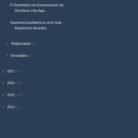
Ο Εορτασμός του Ευαγγελισμού της
Θεοτόκου στην Άμφ...
Χειροτονία Ιεροδιακόνου στην Ιερά
Μητρόπολη Φωκίδος
►
Φεβρουαρίου
(2)
►
Ιανουαρίου
(3)
►
2017
(31)
►
2016
(58)
►
2015
(14)
►
2013
(1)