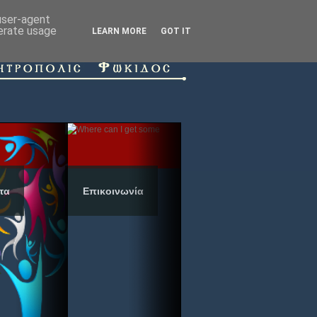
 user-agent
nerate usage
LEARN MORE
GOT IT
τα
Επικοινωνία