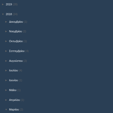
►
2019
(28)
▼
2018
(24)
►
Δεκεμβρίου
(1)
►
Νοεμβρίου
(2)
►
Οκτωβρίου
(1)
►
Σεπτεμβρίου
(4)
►
Αυγούστου
(2)
►
Ιουλίου
(4)
►
Ιουνίου
(1)
►
Μαΐου
(1)
►
Απριλίου
(1)
▼
Μαρτίου
(2)