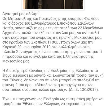
Αγαπητοί μας αδελφοί,
Ως Μητροπολίτης και Ποιμενάρχης της επαρχίας Φωκίδος
και διάδοχος του Εθνομάρτυρος Επισκόπου Σαλώνων
Ησαΐα, συνταυτιζόμενος με την επιστολή των 22 Μακεδόνων
Αρχιερέων, καλώ τον κλήρο και τον λαό μας, να αντισταθεί
στην εκχώρηση του ονόματος της ηρωϊκής Μακεδονίας μας,
στο κρατίδιο των Σκοπίων. Η συμμετοχή όλων μας την
Κυριακή 20 Ιανουαρίου 2019 στο συλλαλητήριο στην
πλατεία Συντάγματος κρίνεται απαραίτητη, για να αποτραπεί
η προδοσία και το έγκλημα κατά της Ελληνικότητος της
Μακεδονίας μας.
Η Διαρκής Ιερά Σύνοδος της Εκκλησίας της Ελλάδος από
έτους εξέφρασε με δυνατό και ελληνοπρεπή τρόπο, την ψυχή
του Έθνους, δηλώνουσα ότι «δεν μπορεί να αποδεχθεί την
απονομή του όρου «Μακεδονία» ή παραγώγου της ως
συστατικού ονόματος άλλου κράτους». (Δ.Ι.Σ. 10/1/2018).
Έχουμε υποχρέωση ως Εκκλησία ως πνευματική μητέρα και
τροφός του Έθνους των Ελλήνων, να εκφράσουμε τις