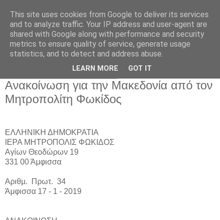
This site uses cookies from Google to deliver its services
and to analyze traffic. Your IP address and user-agent are
shared with Google along with performance and security
metrics to ensure quality of service, generate usage
Αρχική Σελίδα
statistics, and to detect and address abuse.
LEARN MORE
GOT IT
Πέμπτη 17 Ιανουαρίου 2019
Ανακοίνωση για την Μακεδονία από τον
Μητροπολίτη Φωκίδος
ΕΛΛΗΝΙΚΗ ΔΗΜΟΚΡΑΤΙΑ
ΙΕΡΑ ΜΗΤΡΟΠΟΛΙΣ ΦΩΚΙΔΟΣ
Αγίων Θεοδώρων 19
331 00 Άμφισσα
Αριθμ.
Πρωτ.
34
Άμφισσα 17 - 1 - 2019