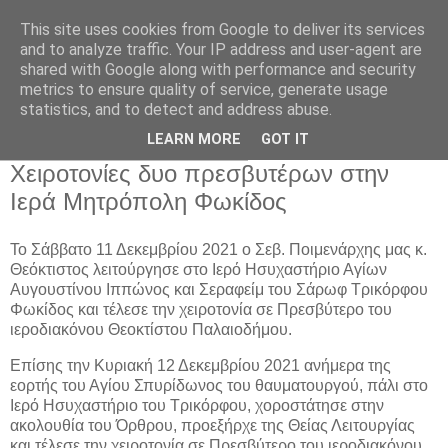
This site uses cookies from Google to deliver its services
and to analyze traffic. Your IP address and user-agent are
shared with Google along with performance and security
metrics to ensure quality of service, generate usage
Αρχική Σελίδα
statistics, and to detect and address abuse.
LEARN MORE
GOT IT
Κυριακή 12 Δεκεμβρίου 2021
Χειροτονίες δυο πρεσβυτέρων στην
Ιερά Μητρόπολη Φωκίδος
Το Σάββατο 11 Δεκεμβρίου 2021 ο Σεβ. Ποιμενάρχης μας κ.
Θεόκτιστος λειτούργησε στο Ιερό Ησυχαστήριο Αγίων
Αυγουστίνου Ιππώνος και Σεραφείμ του Σάρωφ Τρικόρφου
Φωκίδος και τέλεσε την χειροτονία σε Πρεσβύτερο του
ιεροδιακόνου Θεοκτίστου Παλαιοδήμου.
Επίσης την Κυριακή 12 Δεκεμβρίου 2021 ανήμερα της
εορτής του Αγίου Σπυρίδωνος του θαυματουργού, πάλι στο
Ιερό Ησυχαστήριο του Τρικόρφου, χοροστάτησε στην
ακολουθία του Όρθρου, προεξήρχε της Θείας Λειτουργίας
και τέλεσε την χειροτονία σε Πρεσβύτερο του ιεροδιακόνου