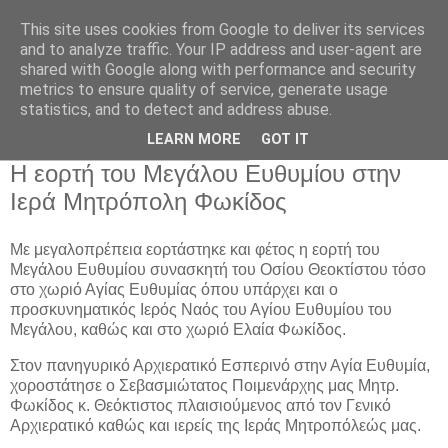
This site uses cookies from Google to deliver its services
and to analyze traffic. Your IP address and user-agent are
shared with Google along with performance and security
metrics to ensure quality of service, generate usage
Αρχική Σελίδα
statistics, and to detect and address abuse.
LEARN MORE
GOT IT
Σάββατο 20 Ιανουαρίου 2024
Η εορτή του Μεγάλου Ευθυμίου στην
Ιερά Μητρόπολη Φωκίδος
Με μεγαλοπρέπεια εορτάστηκε και φέτος η εορτή του
Μεγάλου Ευθυμίου συνασκητή του Οσίου Θεοκτίστου τόσο
στο χωριό Αγίας Ευθυμίας όπου υπάρχει και ο
προσκυνηματικός Ιερός Ναός του Αγίου Ευθυμίου του
Μεγάλου, καθώς και στο χωριό Ελαία Φωκίδος.
Στον πανηγυρικό Αρχιερατικό Εσπερινό στην Αγία Ευθυμία,
χοροστάτησε ο Σεβασμιώτατος Ποιμενάρχης μας Μητρ.
Φωκίδος κ. Θεόκτιστος πλαισιούμενος από τον Γενικό
Αρχιερατικό καθώς και ιερείς της Ιεράς Μητροπόλεώς μας.