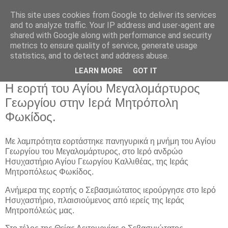
This site uses cookies from Google to deliver its services
and to analyze traffic. Your IP address and user-agent are
shared with Google along with performance and security
metrics to ensure quality of service, generate usage
Αρχική Σελίδα
statistics, and to detect and address abuse.
LEARN MORE
GOT IT
Δευτέρα 6 Μαΐου 2024
Η εορτή του Αγίου Μεγαλομάρτυρος
Γεωργίου στην Ιερά Μητρόπολη
Φωκίδος.
Με λαμπρότητα εορτάστηκε πανηγυρικά η μνήμη του Αγίου
Γεωργίου του Μεγαλομάρτυρος, στο Ιερό ανδρώο
Ησυχαστήριο Αγίου Γεωργίου Καλλιθέας, της Ιεράς
Μητροπόλεως Φωκίδος.
Ανήμερα της εορτής ο Σεβασμιώτατος ιερούργησε στο Ιερό
Ησυχαστήριο, πλαισιούμενος από ιερείς της Ιεράς
Μητροπόλεώς μας.