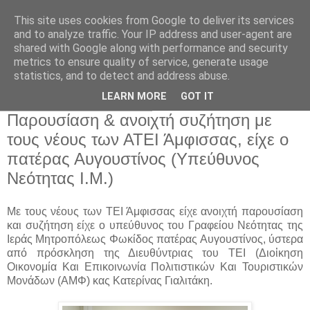
This site uses cookies from Google to deliver its services
and to analyze traffic. Your IP address and user-agent are
shared with Google along with performance and security
metrics to ensure quality of service, generate usage
Αρχική Σελίδα
statistics, and to detect and address abuse.
LEARN MORE
GOT IT
Τρίτη 29 Νοεμβρίου 2016
Παρουσίαση & ανοιχτή συζήτηση με
τους νέους των ΑΤΕΙ Άμφισσας, είχε ο
πατέρας Αυγουστίνος (Υπεύθυνος
Νεότητας Ι.Μ.)
Με τους νέους των ΤΕΙ Άμφισσας είχε ανοιχτή παρουσίαση
και συζήτηση είχε
ο υπεύθυνος του Γραφείου Νεότητας της
Ιεράς Μητροπόλεως Φωκίδος πατέρας Αυγουστίνος, ύστερα
από πρόσκληση της Διευθύντριας του ΤΕΙ (
Διοἰκηση
Οικονομία Και Επικοινωνία Πολιτιστικών Και Τουριστικών
Μονάδων (ΑΜΦ)
κας Κατερίνας Γιαλιτάκη.