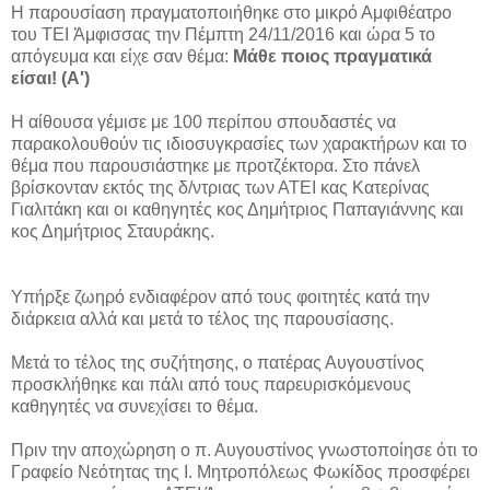
Η παρουσίαση πραγματοποιήθηκε στο μικρό Αμφιθέατρο
του ΤΕΙ Ἀμφισσας την Πέμπτη 24/11/2016 και ώρα 5 το
απόγευμα και είχε σαν θέμα:
Μάθε ποιος πραγματικά
είσαι! (Α')
Η αίθουσα γέμισε με 100 περίπου σπουδαστές να
παρακολουθούν τις ιδιοσυγκρασίες των χαρακτήρων και το
θέμα που παρουσιάστηκε με προτζέκτορα. Στο πάνελ
βρίσκονταν εκτός της δ/ντριας των ΑΤΕΙ
κας
Κατερίνας
Γιαλιτάκη
και οι καθηγητές
κος Δημήτριος Παπαγιάννης και
κος Δημήτριος Σταυράκης.
Υπήρξε ζωηρό ενδιαφέρον από τους φοιτητές κατά την
διάρκεια αλλά και μετά το τέλος της παρουσίασης.
Μετά το τέλος της συζήτησης, ο πατέρας Αυγουστίνος
προσκλήθηκε και πάλι από τους παρευρισκόμενους
καθηγητές να συνεχίσει το θέμα.
Πριν την αποχώρηση ο π. Αυγουστίνος γνωστοποίησε ότι το
Γραφείο Νεότητας της Ι. Μητροπόλεως Φωκίδος προσφέρει