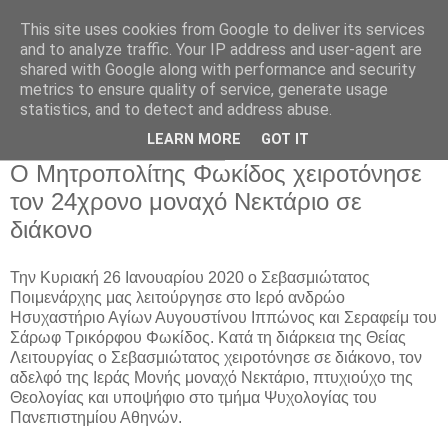
This site uses cookies from Google to deliver its services
and to analyze traffic. Your IP address and user-agent are
shared with Google along with performance and security
metrics to ensure quality of service, generate usage
Αρχική Σελίδα
statistics, and to detect and address abuse.
LEARN MORE
GOT IT
Τρίτη 28 Ιανουαρίου 2020
Ο Μητροπολίτης Φωκίδος χειροτόνησε
τον 24χρονο μοναχό Νεκτάριο σε
διάκονο
Την Κυριακή 26 Ιανουαρίου 2020 ο Σεβασμιώτατος
Ποιμενάρχης μας λειτούργησε στο Ιερό ανδρώο
Ησυχαστήριο Αγίων Αυγουστίνου Ιππώνος και Σεραφείμ του
Σάρωφ Τρικόρφου Φωκίδος. Κατά τη διάρκεια της Θείας
Λειτουργίας ο Σεβασμιώτατος χειροτόνησε σε διάκονο, τον
αδελφό της Ιεράς Μονής μοναχό Νεκτάριο, πτυχιούχο της
Θεολογίας και υποψήφιο στο τμήμα Ψυχολογίας του
Πανεπιστημίου Αθηνών.