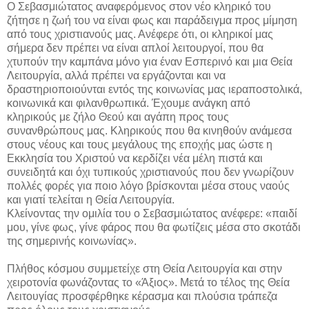
Ο Σεβασμιώτατος αναφερόμενος στον νέο κληρικό του
ζήτησε η ζωή του να είναι φως και παράδειγμα προς μίμηση
από τους χριστιανούς μας. Ανέφερε ότι, οι κληρικοί μας
σήμερα δεν πρέπει να είναι απλοί λειτουργοί, που θα
χτυπούν την καμπάνα μόνο για έναν Εσπερινό και μια Θεία
Λειτουργία, αλλά πρέπει να εργάζονται και να
δραστηριοποιούνται εντός της κοινωνίας μας ιεραποστολικά,
κοινωνικά και φιλανθρωπικά. Έχουμε ανάγκη από
κληρικούς με ζήλο Θεού και αγάπη προς τους
συνανθρώπους μας. Κληρικούς που θα κινηθούν ανάμεσα
στους νέους και τους μεγάλους της εποχής μας ώστε η
Εκκλησία του Χριστού να κερδίζει νέα μέλη πιστά και
συνειδητά και όχι τυπικούς χριστιανούς που δεν γνωρίζουν
πολλές φορές για ποιο λόγο βρίσκονται μέσα στους ναούς
και γιατί τελείται η Θεία Λειτουργία.
Κλείνοντας την ομιλία του ο Σεβασμιώτατος ανέφερε: «παιδί
μου, γίνε φως, γίνε φάρος που θα φωτίζεις μέσα στο σκοτάδι
της σημερινής κοινωνίας».
Πλήθος κόσμου συμμετείχε στη Θεία Λειτουργία και στην
χειροτονία φωνάζοντας το «Άξιος». Μετά το τέλος της Θεία
Λειτουγίας προσφέρθηκε κέρασμα και πλούσια τράπεζα