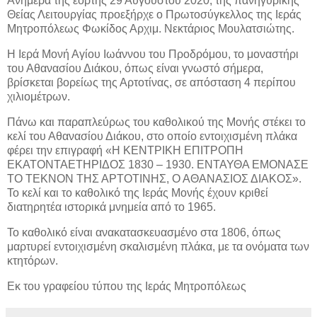
Ανήμερα της εορτής 29 Αυγούστου 2020, της πανηγυρικής
Θείας Λειτουργίας προεξήρχε ο Πρωτοσύγκελλος της Ιεράς
Μητροπόλεως Φωκίδος Αρχιμ. Νεκτάριος Μουλατσιώτης.
Η Ιερά Μονή Αγίου Ιωάννου του Προδρόμου, το μοναστήρι
του Αθανασίου Διάκου, όπως είναι γνωστό σήμερα,
βρίσκεται βορείως της Αρτοτίνας, σε απόσταση 4 περίπου
χιλιομέτρων.
Πάνω και παραπλεύρως του καθολικού της Μονής στέκει το
κελί του Αθανασίου Διάκου, στο οποίο εντοιχισμένη πλάκα
φέρει την επιγραφή «Η ΚΕΝΤΡΙΚΗ ΕΠΙΤΡΟΠΗ
ΕΚΑΤΟΝΤΑΕΤΗΡΙΔΟΣ 1830 – 1930. ΕΝΤΑΥΘΑ ΕΜΟΝΑΣΕ
ΤΟ ΤΕΚΝΟΝ ΤΗΣ ΑΡΤΟΤΙΝΗΣ, Ο ΑΘΑΝΑΣΙΟΣ ΔΙΑΚΟΣ».
Το κελί και το καθολικό της Ιεράς Μονής έχουν κριθεί
διατηρητέα ιστορικά μνημεία από το 1965.
Το καθολικό είναι ανακατασκευασμένο στα 1806, όπως
μαρτυρεί εντοιχισμένη σκαλισμένη πλάκα, με τα ονόματα των
κτητόρων.
Εκ του γραφείου τύπου της Ιεράς Μητροπόλεως