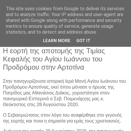
This site uses cookies from Google to deliver its services
and to analyze traffic. Your IP address and user-agent are
shared with Google along with performance and security
metrics to ensure quality of service, generate usage
Αρχική Σελίδα
statistics, and to detect and address abuse.
LEARN MORE
GOT IT
Δευτέρα 31 Αυγούστου 2020
Η εορτή της αποτομής της Τιμίας
Κεφαλής του Αγίου Ιωάννου του
Προδρόμου στην Αρτοτίνα
Στην πανηγυρίζουσα ιστορική Ιερά Μονή Αγίου Ιωάννου του
Προδρόμου Αρτοτίνας, εκεί όπου μόνασε ο ήρωας της
Πατρίδος μας Αθανάσιος Διάκος, χοροστάτησε στον
πανηγυρικό Εσπερινό ο Σεβ. Ποιμενάρχης μας κ.
Θεόκτιστος στις 28 Αυγούστου 2020.
Ο Σεβασμιώτατος στον λόγο του αναφέρθηκε στο γεγονός
της εορτής και ποια η σημασία για εμάς τους χριστιανούς.