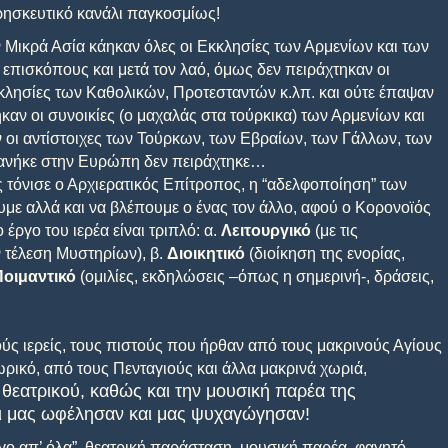
ησκευτικό κανάλι παγκοσμίως!
ν Μικρά Ασία κάηκαν όλες οι Εκκλησίες των Αρμενίων και των
πισκόπους και μετά τον λαό, όμως δεν πειράχτηκαν οι
λησίες των Καθολικών, Προτεσταντών κ.λπ. και ούτε έπαψαν
καν οι συνοικίες (ο μαχαλάς στα τούρκικα) των Αρμενίων και
 οι αντίστοιχες των Τούρκων, των Εβραίων, των Γάλλων, των
ι ανήκε στην Ευρώπη δεν πειράχτηκε…
τόνισε ο Αρχιερατικός Επίτροπος, η “αδελφοποίηση” των
υμε αλλά και να βλέπουμε ο ένας τον άλλο, αφού ο Κορονοϊός
 έργο του ιερέα είναι τριπλό: α.
Λειτουργικό
(με τις
ν τέλεση Μυστηρίων), β.
Διοικητικό
(διοίκηση της ενορίας,
Ποιμαντικό
(ομιλίες, εκδηλώσεις –όπως η σημερινή-, δράσεις,
ς ιερείς, τους πιστούς που ήρθαν από τους μακρινούς Αγίους
ωρικό, από τους Πενταγιούς και άλλα μακρινά χωριά,
υ θεατρικού, καθώς και την μουσική παρέα της
αι μας ωφέλησαν και μας ψυχαγώγησαν!
γο απ’ όλα”, θεατρική παράσταση, μουσική παρέα, φαγητό,