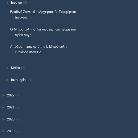
▼
Ιουνίου
(3)
Βραδινή Συνεστίση Αρχιερατικής Περιφέρειας
Δωρίδος
Ο Μητροπολίτης Ηλείας στην πανήγυρη του
Αγίου Αυγο...
Απόδοση τιμής από την Ι. Μητρόπολη
Φωκίδος στον Πε...
►
Μαΐου
(2)
►
Ιανουαρίου
(1)
►
2022
(12)
►
2021
(26)
►
2020
(95)
►
2019
(28)