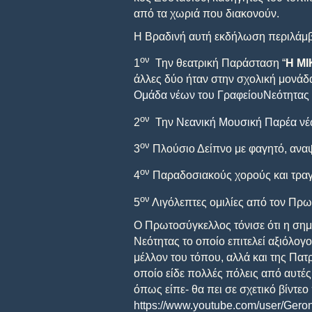
από τα χωριά που διακονούν.
Η Βραδινή αυτή εκδήλωση περιλάμβ
ον
1
Την θεατρική Παράσταση “
H
ΜΙ
άλλες δύο ήταν στην σχολική μονάδ
Ομάδα νέων του ΓραφείουΝεότητας
ον
2
Την
Νεανική Μουσική Παρέα νέ
ον
3
Πλούσιο Δείπνο με φαγητό, αναψ
ον
4
Παραδοσιακούς χορούς και τραγ
ον
5
Λιγόλεπτες ομιλίες από τον Πρω
Ο Πρωτοσύγκελλος τόνισε ότι η σημ
Νεότητας το οποίο επιτελεί αξιόλογο
μέλλον του τόπου, αλλά και της Πατ
οποίο είδε πολλές πόλεις από αυτές
όπως είπε- θα πει σε σχετικό βίντε
https://www.youtube.com/user/Gero