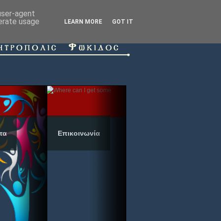
 user-agent
nerate usage
LEARN MORE
GOT IT
τα
Επικοινωνία