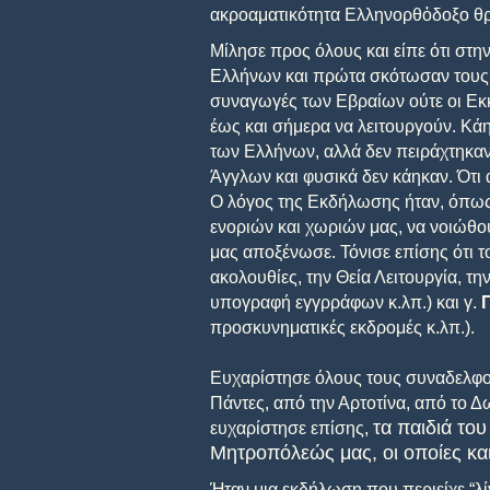
ακροαματικότητα Ελληνορθὀδοξο θρ
Μίλησε προς όλους και είπε ότι στη
Ελλήνων και πρώτα σκότωσαν τους ε
συναγωγές των Εβραίων ούτε οι Εκκ
έως και σήμερα να λειτουργούν. Κάη
των Ελλήνων, αλλά δεν πειράχτηκαν
Άγγλων και φυσικά δεν κάηκαν. Ότ
Ο λόγος της Εκδήλωσης ήταν, όπως 
ενοριών και χωριών μας, να νοιώθο
μας αποξένωσε. Τόνισε επίσης ότι το
ακολουθίες, την Θεία Λειτουργία, τη
υπογραφή εγγρράφων κ.λπ.) και γ.
προσκυνηματικές εκδρομές κ.λπ.).
Ευχαρίστησε όλους τους συναδελφού
Πάντες, από την Αρτοτίνα, από το Δ
τα παιδιά το
ευχαρίστησε επίσης,
Μητροπόλεώς μας, οι οποίες κ
Ήταν μια εκδήλωση που περιείχε “λί