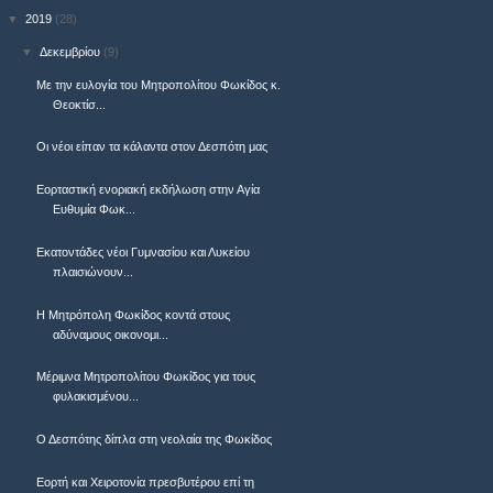
▼
2019
(28)
▼
Δεκεμβρίου
(9)
Με την ευλογία του Μητροπολίτου Φωκίδος κ.
Θεοκτίσ...
Οι νέοι είπαν τα κάλαντα στον Δεσπότη μας
Εορταστική ενοριακή εκδήλωση στην Αγία
Ευθυμία Φωκ...
Εκατοντάδες νέοι Γυμνασίου και Λυκείου
πλαισιώνουν...
Η Μητρόπολη Φωκίδος κοντά στους
αδύναμους οικονομι...
Μέριμνα Μητροπολίτου Φωκίδος για τους
φυλακισμένου...
Ο Δεσπότης δίπλα στη νεολαία της Φωκίδος
Εορτή και Χειροτονία πρεσβυτέρου επί τη