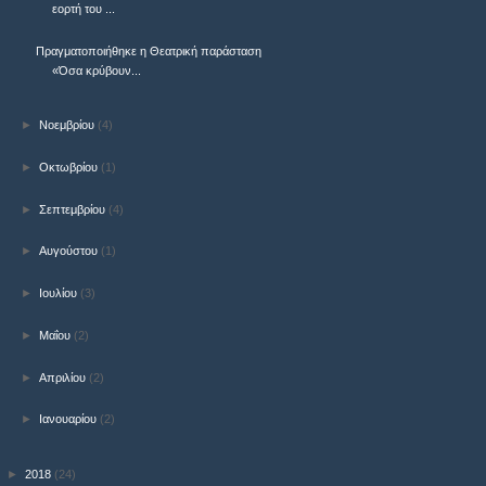
εορτή του ...
Πραγματοποιήθηκε η Θεατρική παράσταση
«Όσα κρύβουν...
►
Νοεμβρίου
(4)
►
Οκτωβρίου
(1)
►
Σεπτεμβρίου
(4)
►
Αυγούστου
(1)
►
Ιουλίου
(3)
►
Μαΐου
(2)
►
Απριλίου
(2)
►
Ιανουαρίου
(2)
►
2018
(24)