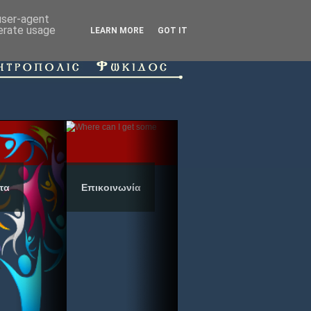
 user-agent
nerate usage
LEARN MORE
GOT IT
τα
Επικοινωνία