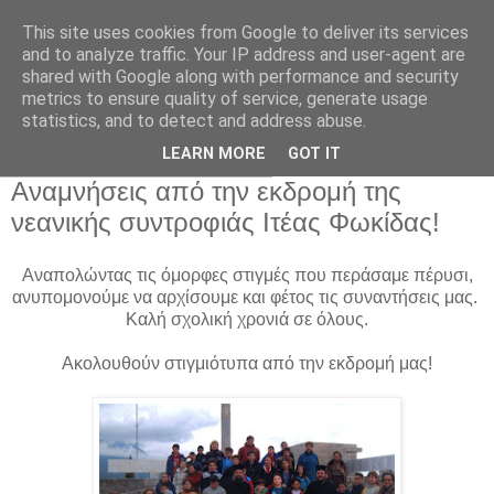
This site uses cookies from Google to deliver its services
and to analyze traffic. Your IP address and user-agent are
shared with Google along with performance and security
metrics to ensure quality of service, generate usage
Αρχική Σελίδα
statistics, and to detect and address abuse.
LEARN MORE
GOT IT
Δευτέρα 5 Σεπτεμβρίου 2016
Αναμνήσεις από την εκδρομή της
νεανικής συντροφιάς Ιτέας Φωκίδας!
Αναπολώντας τις όμορφες στιγμές που περάσαμε πέρυσι,
ανυπομονούμε να αρχίσουμε και φέτος τις συναντήσεις μας.
Καλή σχολική χρονιά σε όλους
.
Ακολουθούν στιγμιότυπα από την εκδρομή μας!