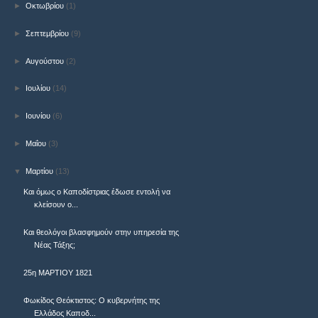
►
Οκτωβρίου
(1)
►
Σεπτεμβρίου
(9)
►
Αυγούστου
(2)
►
Ιουλίου
(14)
►
Ιουνίου
(6)
►
Μαΐου
(3)
▼
Μαρτίου
(13)
Και όμως ο Καποδίστριας έδωσε εντολή να
κλείσουν ο...
Και θεολόγοι βλασφημούν στην υπηρεσία της
Νέας Τάξης;
25η ΜΑΡΤΙΟΥ 1821
Φωκίδος Θεόκτιστος: Ο κυβερνήτης της
Ελλάδος Καποδ...