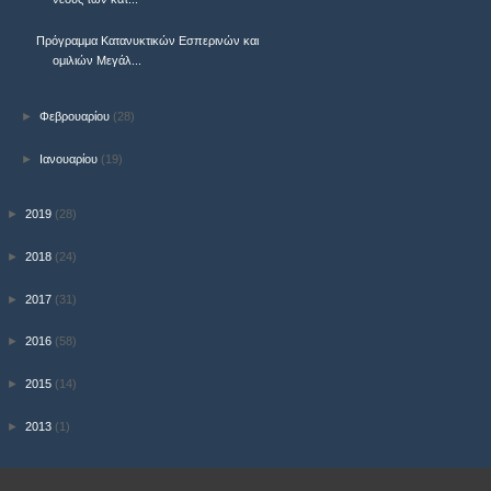
Πρόγραμμα Κατανυκτικών Εσπερινών και
ομιλιών Μεγάλ...
►
Φεβρουαρίου
(28)
►
Ιανουαρίου
(19)
►
2019
(28)
►
2018
(24)
►
2017
(31)
►
2016
(58)
►
2015
(14)
►
2013
(1)