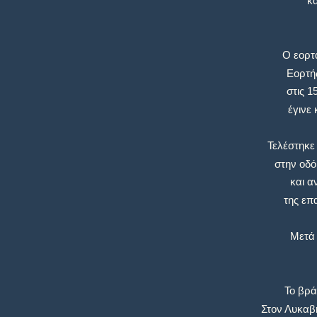
κα
Ο εορτ
Εορτή
στις 1
έγινε
Τελέστηκε 
στην οδό
και α
της επ
Μετά 
Το βρά
Στον Λυκαβ