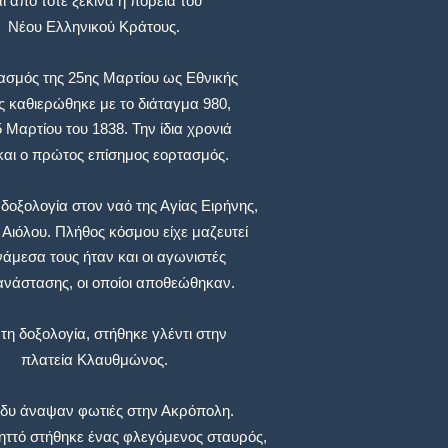
ι από τότε ξεκινά η πορεία του
Νέου Ελληνικού Κράτους.
ασμός της 25ης Μαρτίου ως Εθνικής
ς καθιερώθηκε με το διάταγμα 980,
5 Μαρτίου του 1838. Την ίδια χρονιά
 και ο πρώτος επίσημος εορτασμός.
δοξολογία στον ναό της Αγίας Ειρήνης,
 Αιόλου. Πλήθος κόσμου είχε μαζευτεί
νάμεσα τους ήταν και οι αγωνιστές
ανάστασης, οι οποίοι αποθεώθηκαν.
τη δοξολογία, στήθηκε γλέντι στην
πλατεία Κλαυθμώνος.
δυ άναψαν φωτιές στην Ακρόπολη.
ηττό στήθηκε ένας φλεγόμενος σταυρός,