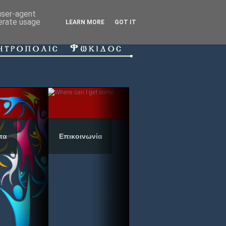
 user-agent
nerate usage
LEARN MORE
GOT IT
τα
Επικοινωνία