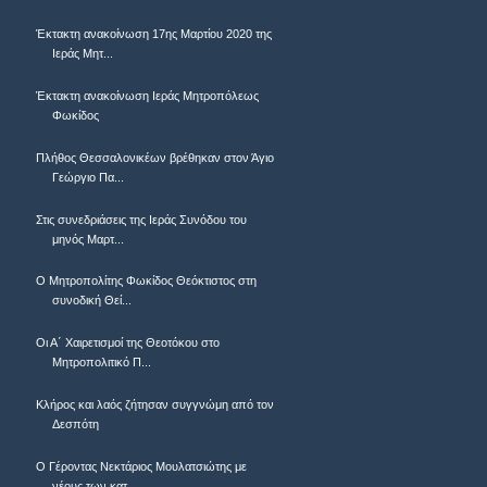
Έκτακτη ανακοίνωση 17ης Μαρτίου 2020 της
Ιεράς Μητ...
Έκτακτη ανακοίνωση Ιεράς Μητροπόλεως
Φωκίδος
Πλήθος Θεσσαλονικέων βρέθηκαν στον Άγιο
Γεώργιο Πα...
Στις συνεδριάσεις της Ιεράς Συνόδου του
μηνός Μαρτ...
Ο Μητροπολίτης Φωκίδος Θεόκτιστος στη
συνοδική Θεί...
Οι Α΄ Χαιρετισμοί της Θεοτόκου στο
Μητροπολιτικό Π...
Κλήρος και λαός ζήτησαν συγγνώμη από τον
Δεσπότη
Ο Γέροντας Νεκτάριος Μουλατσιώτης με
νέους των κατ...