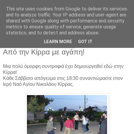
This site uses cookies from Google to deliver its services
and to analyze traffic. Your IP address and user-agent are
shared with Google along with performance and security
metrics to ensure quality of service, generate usage
Αρχική Σελίδα
statistics, and to detect and address abuse.
LEARN MORE
GOT IT
Παρασκευή 15 Απριλίου 2016
Από την Κίρρα με αγάπη!
Μια πολύ όμορφη συντροφιά έχει δημιουργηθεί εδώ στην
Κίρρα!
Κάθε Σάββατο απόγευμα στις 18:30 συναντιώμαστε στον
Ιερό Ναό Αγίου Νικολάου Κίρρας.