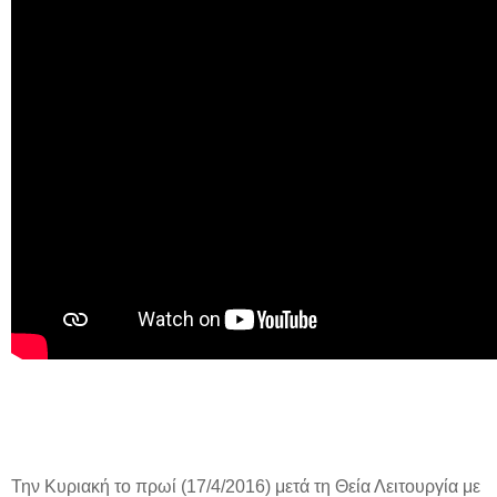
Την Κυριακή το πρωί (17/4/2016) μετά τη Θεία Λειτουργία με