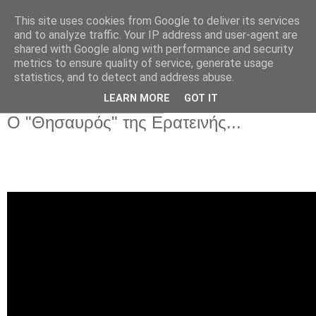
This site uses cookies from Google to deliver its services
and to analyze traffic. Your IP address and user-agent are
shared with Google along with performance and security
metrics to ensure quality of service, generate usage
Αρχική Σελίδα
statistics, and to detect and address abuse.
LEARN MORE
GOT IT
Σάββατο 23 Απριλίου 2016
Ο "Θησαυρός" της Ερατεινής...