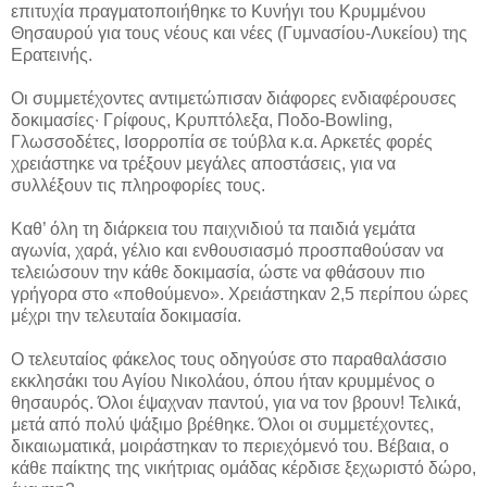
επιτυχία πραγματοποιήθηκε το Κυνήγι του Κρυμμένου
Θησαυρού για τους νέους και νέες (Γυμνασίου-Λυκείου) της
Ερατεινής.
Οι συμμετέχοντες αντιμετώπισαν διάφορες ενδιαφέρουσες
δοκιμασίες∙ Γρίφους, Κρυπτόλεξα, Ποδο-Bowling,
Γλωσσοδέτες, Ισορροπία σε τούβλα κ.α. Αρκετές φορές
χρειάστηκε να τρέξουν μεγάλες αποστάσεις, για να
συλλέξουν τις πληροφορίες τους.
Καθ’ όλη τη διάρκεια του παιχνιδιού τα παιδιά γεμάτα
αγωνία, χαρά, γέλιο και ενθουσιασμό προσπαθούσαν να
τελειώσουν την κάθε δοκιμασία, ώστε να φθάσουν πιο
γρήγορα στο «ποθούμενο». Χρειάστηκαν 2,5 περίπου ώρες
μέχρι την τελευταία δοκιμασία.
Ο τελευταίος φάκελος τους οδηγούσε στο παραθαλάσσιο
εκκλησάκι του Αγίου Νικολάου, όπου ήταν κρυμμένος ο
θησαυρός. Όλοι έψαχναν παντού, για να τον βρουν! Τελικά,
μετά από πολύ ψάξιμο βρέθηκε. Όλοι οι συμμετέχοντες,
δικαιωματικά, μοιράστηκαν το περιεχόμενό του. Βέβαια, ο
κάθε παίκτης της νικήτριας ομάδας κέρδισε ξεχωριστό δώρο,