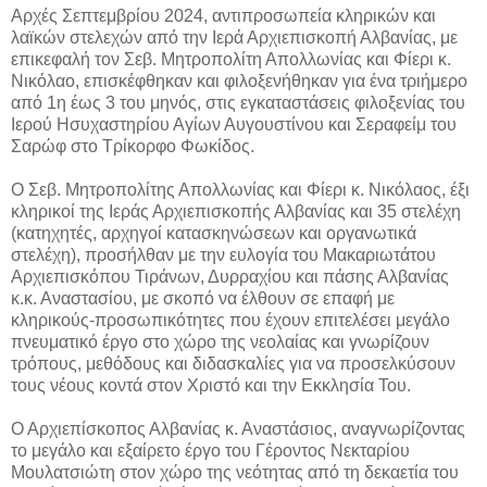
Αρχές Σεπτεμβρίου 2024, αντιπροσωπεία κληρικών και
λαϊκών στελεχών από την Ιερά Αρχιεπισκοπή Αλβανίας, με
επικεφαλή τον Σεβ. Μητροπολίτη Απολλωνίας και Φίερι κ.
Νικόλαο, επισκέφθηκαν και φιλοξενήθηκαν για ένα τριήμερο
από 1η έως 3 του μηνός, στις εγκαταστάσεις φιλοξενίας του
Ιερού Ησυχαστηρίου Αγίων Αυγουστίνου και Σεραφείμ του
Σαρώφ στο Τρίκορφο Φωκίδος.
Ο Σεβ. Μητροπολίτης Απολλωνίας και Φίερι κ. Νικόλαος, έξι
κληρικοί της Ιεράς Αρχιεπισκοπής Αλβανίας και 35 στελέχη
(κατηχητές, αρχηγοί κατασκηνώσεων και οργανωτικά
στελέχη), προσήλθαν με την ευλογία του Μακαριωτάτου
Αρχιεπισκόπου Τιράνων, Δυρραχίου και πάσης Αλβανίας
κ.κ. Αναστασίου, με σκοπό να έλθουν σε επαφή με
κληρικούς-προσωπικότητες που έχουν επιτελέσει μεγάλο
πνευματικό έργο στο χώρο της νεολαίας και γνωρίζουν
τρόπους, μεθόδους και διδασκαλίες για να προσελκύσουν
τους νέους κοντά στον Χριστό και την Εκκλησία Του.
Ο Αρχιεπίσκοπος Αλβανίας κ. Αναστάσιος, αναγνωρίζοντας
το μεγάλο και εξαίρετο έργο του Γέροντος Νεκταρίου
Μουλατσιώτη στον χώρο της νεότητας από τη δεκαετία του