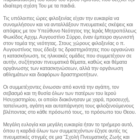
ιδιαίτερη σχέση Του με τα παιδιά.
Τις υπόλοιπες ώρες φιλοξενίας είχαν την ευκαιρία να
συνομιλήσουν και να ανταλλάξουν πνευματικές σκέψεις και
απόψεις με τον Υπεύθυνο Νεότητος της Ιεράς Μητροπόλεως
Φωκίδος Αρχιμ. Αυγουστίνο Σύρρο, έναν έμπειρο αγωνιστή
στον τομέα της νεότητας. Στους χώρους φιλοξενίας ο π.
Αυγουστίνος τους έδειξε τις δραστηριότητες που οργανώνει
η κατασκήνωση, τις ηλικιακές ομάδες που συμμετέχουν σε
αυτήν, συζήτησαν πνευματικά θέματα, καθώς και θέματα
οργάνωσης των κατασκηνώσεων, αλλά την οργάνωση
αθλημάτων και διαφόρων δραστηριοτήτων.
Οι συμμετέχοντες ένιωσαν από κοντά την αγάπη, τον
σεβασμό και τη θυσία όλων των πατέρων του Ιερού
Ησυχαστηρίου, οι οποίοι διακόνησαν με χαρά, προσευχή,
ταπείνωση, αγάπη και αυταπάρνηση τους φιλοξενούμενους
βλέποντας στο κάθε πρόσωπό τους, το πρόσωπο του Θεου.
Μεγάλη ευλογία και μεγάλη ευκαιρία ήταν το τριήμερο αυτό,
όπου η καρδιά όλων των συμμετεχόντων έζησε αυτές τις
πνευματικές στιγμές σε μια "Σχολή Πνευματικής Ζωής και