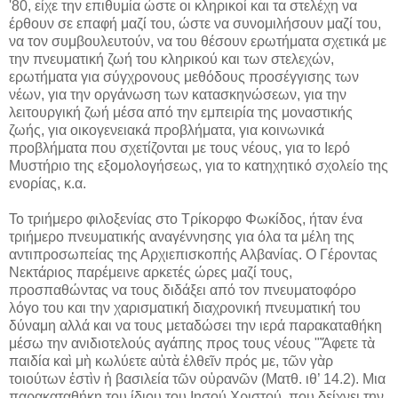
'80, είχε την επιθυμία ώστε οι κληρικοί και τα στελέχη να
έρθουν σε επαφή μαζί του, ώστε να συνομιλήσουν μαζί του,
να τον συμβουλευτούν, να του θέσουν ερωτήματα σχετικά με
την πνευματική ζωή του κληρικού και των στελεχών,
ερωτήματα για σύγχρονους μεθόδους προσέγγισης των
νέων, για την οργάνωση των κατασκηνώσεων, για την
λειτουργική ζωή μέσα από την εμπειρία της μοναστικής
ζωής, για οικογενειακά προβλήματα, για κοινωνικά
προβλήματα που σχετίζονται με τους νέους, για το Ιερό
Μυστήριο της εξομολογήσεως, για το κατηχητικό σχολείο της
ενορίας, κ.α.
Το τριήμερο φιλοξενίας στο Τρίκορφο Φωκίδος, ήταν ένα
τριήμερο πνευματικής αναγέννησης για όλα τα μέλη της
αντιπροσωπείας της Αρχιεπισκοπής Αλβανίας. Ο Γέροντας
Νεκτάριος παρέμεινε αρκετές ώρες μαζί τους,
προσπαθώντας να τους διδάξει από τον πνευματοφόρο
λόγο του και την χαρισματική διαχρονική πνευματική του
δύναμη αλλά και να τους μεταδώσει την ιερά παρακαταθήκη
μέσω την ανιδιοτελούς αγάπης προς τους νέους "Ἄφετε τὰ
παιδία καὶ μὴ κωλύετε αὐτὰ ἐλθεῖν πρός με, τῶν γὰρ
τοιούτων ἐστὶν ἡ βασιλεία τῶν οὐρανῶν (Ματθ. ιθ’ 14.2). Μια
παρακαταθήκη του ίδιου του Ιησού Χριστού, που δείχνει την