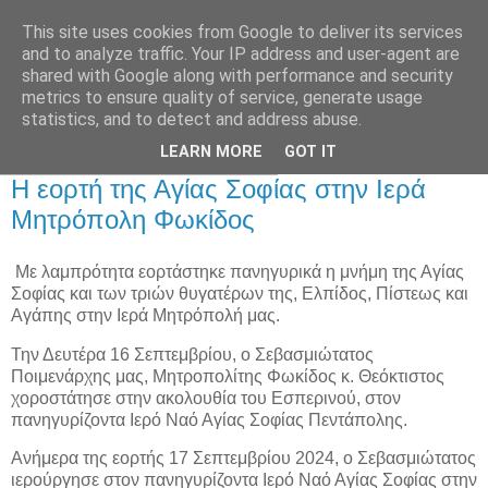
This site uses cookies from Google to deliver its services
and to analyze traffic. Your IP address and user-agent are
shared with Google along with performance and security
metrics to ensure quality of service, generate usage
Αρχική Σελίδα
statistics, and to detect and address abuse.
LEARN MORE
GOT IT
Τετάρτη 18 Σεπτεμβρίου 2024
Η εορτή της Αγίας Σοφίας στην Ιερά
Μητρόπολη Φωκίδος
Με λαμπρότητα εορτάστηκε πανηγυρικά η μνήμη της Αγίας
Σοφίας και των τριών θυγατέρων της, Ελπίδος, Πίστεως και
Αγάπης στην Ιερά Μητρόπολή μας.
Την Δευτέρα 16 Σεπτεμβρίου, ο Σεβασμιώτατος
Ποιμενάρχης μας, Μητροπολίτης Φωκίδος κ. Θεόκτιστος
χοροστάτησε στην ακολουθία του Εσπερινού, στον
πανηγυρίζοντα Ιερό Ναό Αγίας Σοφίας Πεντάπολης.
Ανήμερα της εορτής 17 Σεπτεμβρίου 2024, ο Σεβασμιώτατος
ιερούργησε στον πανηγυρίζοντα Ιερό Ναό Αγίας Σοφίας στην