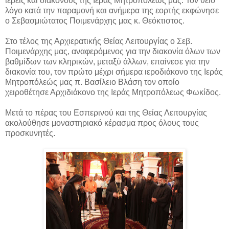
ιερείς και διακόνους της Ιεράς Μητροπόλεώς μας. Τον θείο
λόγο κατά την παραμονή και ανήμερα της εορτής εκφώνησε
ο Σεβασμιώτατος Ποιμενάρχης μας κ. Θεόκτιστος.
Στο τέλος της Αρχιερατικής Θείας Λειτουργίας ο Σεβ.
Ποιμενάρχης μας, αναφερόμενος για την διακονία όλων των
βαθμίδων των κληρικών, μεταξύ άλλων, επαίνεσε για την
διακονία του, τον πρώτο μέχρι σήμερα ιεροδιάκονο της Ιεράς
Μητροπόλεώς μας π. Βασίλειο Βλάση τον οποίο
χειροθέτησε Αρχιδιάκονο της Ιεράς Μητροπόλεως Φωκίδος.
Μετά το πέρας του Εσπερινού και της Θείας Λειτουργίας
ακολούθησε μοναστηριακό κέρασμα προς όλους τους
προσκυνητές.