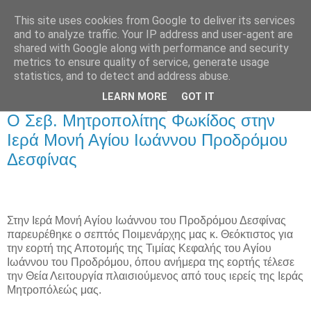
This site uses cookies from Google to deliver its services
and to analyze traffic. Your IP address and user-agent are
shared with Google along with performance and security
metrics to ensure quality of service, generate usage
Αρχική Σελίδα
statistics, and to detect and address abuse.
LEARN MORE
GOT IT
Τετάρτη 30 Αυγούστου 2017
Ο Σεβ. Μητροπολίτης Φωκίδος στην
Ιερά Μονή Αγίου Ιωάννου Προδρόμου
Δεσφίνας
Στην Ιερά Μονή Αγίου Ιωάννου του Προδρόμου Δεσφίνας
παρευρέθηκε ο σεπτός Ποιμενάρχης μας κ. Θεόκτιστος για
την εορτή της Αποτομής της Τιμίας Κεφαλής του Αγίου
Ιωάννου του Προδρόμου, όπου ανήμερα της εορτής τέλεσε
την Θεία Λειτουργία πλαισιούμενος από τους ιερείς της Ιεράς
Μητροπόλεώς μας.