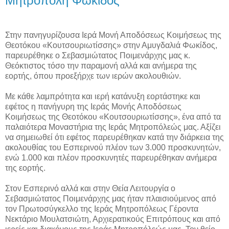
Μητρόπολη Φωκίδος
Στην πανηγυρίζουσα Ιερά Μονή Αποδόσεως Κοιμήσεως της
Θεοτόκου «Κουτσουριωτίσσης» στην Αμυγδαλιά Φωκίδος,
παρευρέθηκε ο Σεβασμιώτατος Ποιμενάρχης μας κ.
Θεόκτιστος τόσο την παραμονή αλλά και ανήμερα της
εορτής, όπου προεξήρχε των ιερών ακολουθιών.
Με κάθε λαμπρότητα και ιερή κατάνυξη εορτάστηκε και
εφέτος η πανήγυρη της Ιεράς Μονής Αποδόσεως
Κοιμήσεως της Θεοτόκου «Κουτσουριωτίσσης», ένα από τα
παλαιότερα Μοναστήρια της Ιεράς Μητροπόλεώς μας. Αξίζει
να σημειωθεί ότι εφέτος παρευρέθηκαν κατά την διάρκεια της
ακολουθίας του Εσπερινού πλέον των 3.000 προσκυνητών,
ενώ 1.000 και πλέον προσκυνητές παρευρέθηκαν ανήμερα
της εορτής.
Στον Εσπερινό αλλά και στην Θεία Λειτουργία ο
Σεβασμιώτατος Ποιμενάρχης μας ήταν πλαισιούμενος από
τον Πρωτοσύγκελλο της Ιεράς Μητροπόλεως Γέροντα
Νεκτάριο Μουλατσιώτη, Αρχιερατικούς Επιτρόπους και από