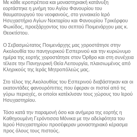
Με κάθε ιεροπρέπεια και μοναστηριακή κατάνυξη
εορτάστηκε η μνήμη του Αγίου Φανουρίου του
θαυματουργού του νεοφανούς, στο γυναικείο Ιερό
Ησυχαστήριο Αγίων Νεκταρίου και Φανουρίου Τρικόρφου
Φωκίδος, προεξάρχοντος του σεπτού Ποιμενάρχου μας κ.
Θεοκτίστου.
Ο Σεβασμιώτατος Ποιμενάρχης μας χοροστάτησε στην
Ακολουθία του πανηγυρικού Εσπερινού και την κυριώνυμο
ημέρα της εορτής χοροστάτησε στον Όρθρο και στη συνέχεια
τέλεσε την Πανηγυρική Θεία Λειτουργία, πλαισιωμένος από
Κληρικούς της Ιεράς Μητροπόλεώς μας.
Στο τέλος της Ακολουθίας του Εσπερινού διαβάστηκαν και οι
εκατοντάδες φανουρόπιττες που έφεραν οι πιστοί από τις
γύρω περιοχές, οι οποίοι κατέκλισαν τους χώρους του Ιερού
Ησυχαστηρίου.
Τόσο κατά την παραμονή όσο και ανήμερα της εορτής η
Καθηγουμένη Γερόντισσα Μόνικα με την αδελφότητα του
Ιερού Ησυχαστηρίου προσέφεραν μοναστηριακό κέρασμα
προς όλους τους πιστούς.