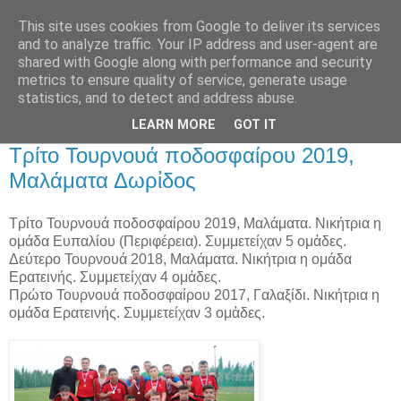
This site uses cookies from Google to deliver its services
and to analyze traffic. Your IP address and user-agent are
shared with Google along with performance and security
metrics to ensure quality of service, generate usage
Αρχική Σελίδα
statistics, and to detect and address abuse.
LEARN MORE
GOT IT
Τετάρτη 24 Απριλίου 2019
Τρίτο Τουρνουά ποδοσφαίρου 2019,
Μαλάματα Δωρἰδος
Τρίτο Τουρνουά ποδοσφαίρου 2019, Μαλάματα. Νικήτρια η
ομάδα Ευπαλίου (Περιφέρεια). Συμμετείχαν 5 ομἀδες.
Δεύτερο Τουρνουά 2018, Μαλάματα. Νικήτρια η ομάδα
Ερατεινής. Συμμετείχαν 4 ομἀδες.
Πρώτο Τουρνουά ποδοσφαίρου 2017, Γαλαξίδι. Νικήτρια η
ομάδα Ερατεινής. Συμμετείχαν 3 ομἀδες.