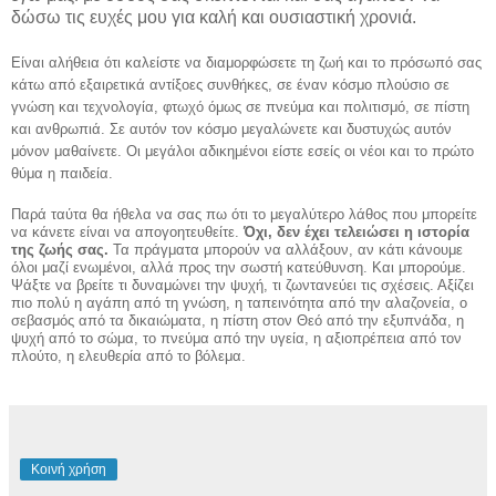
δώσω τις ευχές μου για καλή και ουσιαστική χρονιά.
Είναι αλήθεια ότι καλείστε να διαμορφώσετε τη ζωή και το πρόσωπό σας
κάτω από εξαιρετικά αντίξοες συνθήκες, σε έναν κόσμο πλούσιο σε
γνώση και τεχνολογία, φτωχό όμως σε πνεύμα και πολιτισμό, σε πίστη
και ανθρωπιά. Σε αυτόν τον κόσμο μεγαλώνετε και δυστυχώς αυτόν
μόνον μαθαίνετε. Οι μεγάλοι αδικημένοι είστε εσείς οι νέοι και το πρώτο
θύμα η παιδεία.
Παρά ταύτα θα ήθελα να σας πω ότι το μεγαλύτερο λάθος που μπορείτε
να κάνετε είναι να απογοητευθείτε.
Όχι, δεν έχει τελειώσει η ιστορία
της ζωής σας.
Τα πράγματα μπορούν να αλλάξουν, αν κάτι κάνουμε
όλοι μαζί ενωμένοι, αλλά προς την σωστή κατεύθυνση. Και μπορούμε.
Ψάξτε να βρείτε τι δυναμώνει την ψυχή, τι ζωντανεύει τις σχέσεις. Αξίζει
πιο πολύ η αγάπη από τη γνώση, η ταπεινότητα από την αλαζονεία, ο
σεβασμός από τα δικαιώματα, η πίστη στον Θεό από την εξυπνάδα, η
ψυχή από το σώμα, το πνεύμα από την υγεία, η αξιοπρέπεια από τον
πλούτο, η ελευθερία από το βόλεμα.
Κοινή χρήση