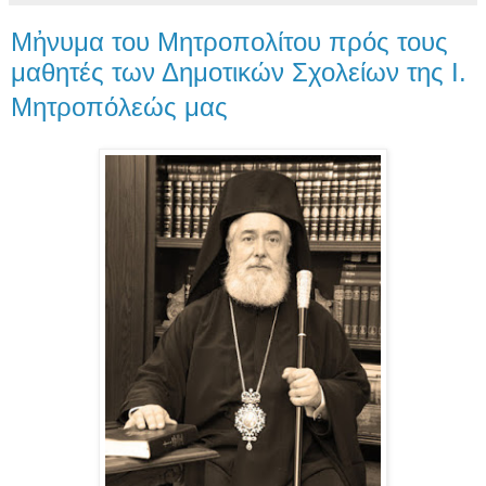
Μἠνυμα του Μητροπολίτου πρός τους
μαθητές των Δημοτικών Σχολείων της Ι.
Μητροπόλεώς μας