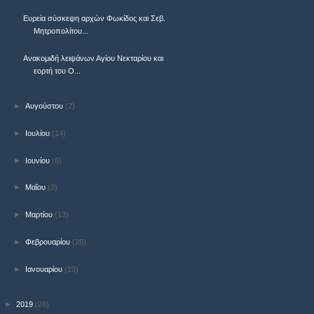
Ευρεία σύσκεψη αρχών Φωκίδος και Σεβ.
Μητροπολίτου...
Ανακομιδή λειψάνων Αγίου Νεκταρίου και
εορτή του Ο...
►
Αυγούστου
(2)
►
Ιουλίου
(14)
►
Ιουνίου
(6)
►
Μαΐου
(3)
►
Μαρτίου
(13)
►
Φεβρουαρίου
(28)
►
Ιανουαρίου
(19)
►
2019
(28)