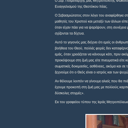
Ο Σεβ. Ποιμενάρχης μας Μητροπολίτης Φωκίδος
Ευαγγελισμού της Θεοτόκου Ιτέας.
Ο Σεβασμιώτατος στον λόγο του αναφέρθηκε στο
μαθητές του Χριστού και μεταξύ των άλλων είπε
όταν είχαν πάει για να ψαρέψουν, στη συνέχεια
σχίζονται τα δίχτυα.
Αυτό το γεγονός μας δείχνει ότι εμείς οι άνθρ
βοήθεια του Θεού, πολλές φορές δεν καταφέρνο
εμάς, όταν χρειάζεται να κάνουμε κάτι, πριν α
προκόψουμε στη ζωή μας είτε πνευματικά είτε κ
σωματικές δοκιμασίες, ασθένειες, ακόμα και σε τ
ξεχνούμε ότι ο Θεός είναι ο ιατρός και των ψυ
Αν θέλουμε λοιπόν να γίνουμε αλιείς που θα π
έχουμε προκοπή στη ζωή μας με πολλούς καρπού
δύσκολες στιγμές».
Εκ του γραφείου τύπου της Ιεράς Μητροπόλεω