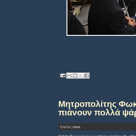
Μητροπολίτης Φωκίδ
πιάνουν πολλά ψά
Ετικέτες
news