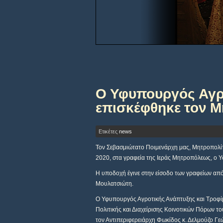
Ο Υφυπουργός Αγρ
επισκέφθηκε τον 
Ετικέτες
news
Τον Σεβασμιώτατο Ποιμενάρχη μας, Μητροπολίτ
2020, στα γραφεία της Ιεράς Μητροπόλεως, ο 
Η υποδοχή έγινε στην είσοδο των γραφείων απ
Μουλατσιώτη.
Ο Υφυπουργός Αγροτικής Ανάπτυξης και Τροφίμ
Πολιτικής και Διαχείρισης Κοινοτικών Πόρων τ
τον Αντιπεριφερειάρχη Φωκίδος κ. Δελμούζο Γε