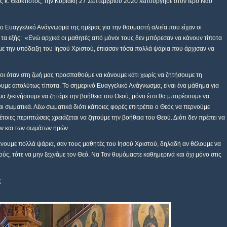
 κ. Θεόκτιστος, την Κυριακή 27 Σεπτεμβρίου 2020 λειτούργησε στον Ιερό Ναό
 Ευαγγελικό Ανάγνωσμα της ημέρας για την θαυμαστή αλιεία που είχαν οι
 τα εξής:
«Ενώ αρχικά οι μαθητές από μόνοι τους δεν μπόρεσαν να κάνουν τίποτα
 με την υπόδειξη του Ιησού Χριστού, έπιασαν τόσα πολλά ψάρια που άρχισαν να
ωποι όταν στη ζωή μας προσπαθούμε να κάνουμε κάτι χωρίς να ζητήσουμε τη
υμε απολύτως τίποτα. Το σημερινό Ευαγγελικό Ανάγνωσμα, είναι ένα μάθημα για
κόμα ξεκινήσουμε να ζητάμε την βοήθεια του Θεού, μόνο έτσι θα μπορέσουμε να
αι σωματικά. Λέω σωματικά διότι κάποιες φορές επιτρέπει ο Θεός να περνούμε
έτοιες περιπτώσεις χρειάζεται να ζητούμε την βοήθεια του Θεού. Διότι δεν πρέπει να
χών και των σωμάτων ημών
ιάνουμε πολλά ψάρια, σαν τους μαθητές του Ιησού Χριστού, δηλαδή αν θέλουμε να
ς, τότε να μην ξεχνάμε τον Θεό. Να Τον θυμόμαστε καθημερινά και όχι μόνο στις
ς