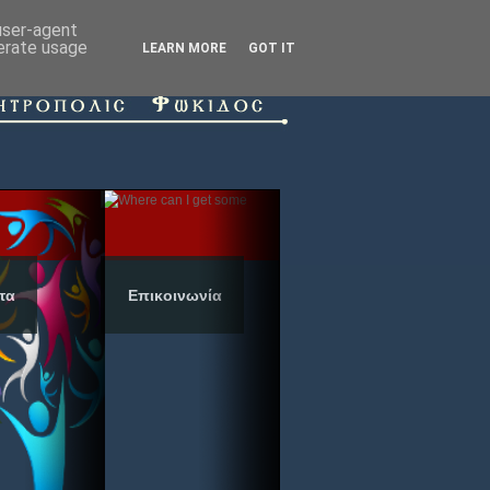
 user-agent
nerate usage
LEARN MORE
GOT IT
τα
Επικοινωνία