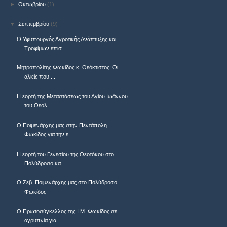
►
Οκτωβρίου
(1)
▼
Σεπτεμβρίου
(9)
Ο Υφυπουργός Αγροτικής Ανάπτυξης και
Τροφίμων επισ...
Μητροπολίτης Φωκίδος κ. Θεόκτιστος: Οι
αλιείς που ...
Η εορτή της Μεταστάσεως του Αγίου Ιωάννου
του Θεολ...
Ο Ποιμενάρχης μας στην Πεντάπολη
Φωκίδος για την ε...
Η εορτή του Γενεσίου της Θεοτόκου στο
Πολύδροσο κα...
Ο Σεβ. Ποιμενάρχης μας στο Πολύδροσο
Φωκίδος
Ο Πρωτοσύγκελλος της Ι.Μ. Φωκίδος σε
αγρυπνία για ...