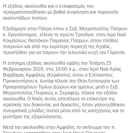
Η εξόδιος ακολουθία και ο ενταφιασμός του
πραγματοποιήθηκαν με βαθιά συγκίνηση και παρουσία
εκατοντάδων πιστών.
Εξεδήμησε στην Πάτρα όπου ο Σεβ. Μητροπολίτης Πατρών
κ. Χρυσόστομος, τέλεσε το πρώτο Τρισάγιο
στον Ιερό Ναό
Κοιμήσεως Θεοτόκου Παραλίας Πατρών, όπου πλήθος
πατρινών και από την ευρύτερη περιοχή της Αχαΐας,
προσήλθαν για να πάρουν την τελευταία ευχή του Γέροντα.
Η επίσημη εξόδιος ακολουθία εψάλη την Τετάρτη 25
Φεβρουαρίου 2026, στις 10:00 π.μ., στον Ιερό Ναό Αγίας
Βαρβάρας Αμφιάλης (Κερατσίνι), όπου ο Επίσκοπος
Προικοννήσου κ. Ιωσήφ τέλεσε την Θεία Λειτουργία των
Προηγιασμένων Τιμίων Δώρων και αμέσως μετά ο Σεβ.
Μητροπολίτης Πειραιώς κ. Σεραφείμ, τέλεσε την εξόδιο
ακολουθία. Ο Ναός αυτός αποτέλεσε το επίκεντρο της
ιερατικής του διακονίας για δεκαετίες, όπου γαλουχήθηκαν
πνευματικά χιλιάδες πιστοί μέσα από τις κατηχήσεις και το
μυστήριο της εξομολόγησης.
Μετά την ακολουθία στην Αμφιάλη, το σκήνωμα του π.