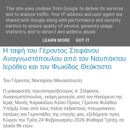
This site uses cookies from Google to deliver its services
and to analyze traffic. Your IP address and user-agent are
shared with Google along with performance and security
metrics to ensure quality of service, generate usage
Αρχική Σελίδα
statistics, and to detect and address abuse.
LEARN MORE
GOT IT
Πέμπτη 26 Φεβρουαρίου 2026
Η ταφή του Γέροντος Στεφάνου
Αναγνωστόπουλου από τον Ναυπάκτου
Ιερόθεο και τον Φωκίδος Θεόκτιστο
Του Γέροντος Νεκταρίου Μουλατσιώτη
Ο μακαριστός πρωτοπρεσβύτερος π. Στέφανος
Αναγνωστόπουλος, εκάρη μοναχός από τον Ηγούμενο της
Ιεράς Μονής Καρακάλου Αγίου Όρους Γέροντα Φιλόθεο.
Υπήρξε ένας από τους πλέον σεβαστούς πνευματικούς
πατέρες και Γεροντάδες της εποχής μας, εξεδήμησε προς
Κύριον την Τρίτη 24 Φεβρουαρίου 2026 (Καθαρά Τρίτη), σε
ηλικία 96 ετών.