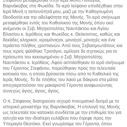
Στεφάνου μεταφέρθηκε στην Ιερά Μονή Παναγίας
Βαρνάκοβας στη Φωκίδα. Το ιερό λείψανο υποδέχθηκε στην
Ιερά Μονή η ταπεινότητά μου, μαζί με την Καθηγουμένη
Θεοδοσία και την αδελφότητα της Μονής. Το ιερό σκήνωμα
μεταφέρθηκε εντός του Καθολικού της Μονής όπου εκεί
ανέμεναν οι Σεβ. Μητροπολίτες Ναυπάκτου και Αγίου
Βλασίου κ. Ιερόθεος και Φωκίδος κ. Θεόκτιστος, καθώς και
δεκάδες κληρικοί, ιερομόναχοι, μοναχοί, μοναχές και ένα
τεράστιο πλήθος χριστιανών. Από τους Σεβασμιωτάτους και
τους ιερείς ψάλθηκε Τρισάγιο, ομίλησε δε σχετικώς για το
πρόσωπο του κεκοιμημένου ο Σεβ. Μητροπολίτης
Ναυπάκτου κ. Ιερόθεος. Αφού ασπάσθηκαν το ιερό σκήνωμα
του Γέροντος Στεφάνου, πορεύθηκαν προς την τελευταία
κατοικία του, η οποία βρίσκεται πίσω από το Καθολικό της
Ιεράς Μονής. Το δε πλήθος του λαού με δάκρυα στα μάτια
αποχαιρετούσαν τον μακαριστό Γέροντα αναφωνώντας
συνεχώς άγιος, άγιος, άγιος.
Ο π. Στέφανος διατηρούσε ισχυρό πνευματικό δεσμό με το
ιστορικό μοναστήρι της Βαρνάκοβας. Η επιλογή της Μονής
ως τελευταία του κατοικία συνδέεται με την επιθυμία του για
ησυχία και την ιδιαίτερη ευλάβεια που έτρεφε προς την
Υπεραγία Θεοτόκο. Εκεί γνωρίσαμε τον Γέροντα, όπου