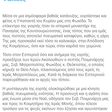
Μέσα σε μια ατμόσφαιρα βαθιάς κατάνυξης, εορτάστηκε και
φέτος η Υπαπαντή του Κυρίου μας στη Φωκίδα. Το
επίκεντρο της γιορτής ήταν το ιστορικό μοναστήρι της
Παναγίας της Κουτσουριώτισσας, ένας τόπος που για εμάς
τους πιστούς αποτελεί πνευματικό καταφύγιο, καθώς η χάρη
Της μας προσκαλεί εκεί τόσο το καλοκαίρι, στην Απόδοση
της Κοιμήσεως, όσο και τώρα, στην καρδιά του χειμώνα.
Τόσο στον Εσπερινό όσο και ανήμερα της εορτής,
προεξήρχε των Ιερών Ακολουθιών ο σεπτός Ποιμενάρχης
μας, Σεβ. Μητροπολίτης Φωκίδος κ. Θεόκτιστος, ο οποίος
κήρυξε το Θείο Λόγο, πλαισιούμενος από τους ιερείς τη
Ιεράς Μητροπόλεώς μας. Κατά τη διάρκεια του Εσπερινού
παρευρέθηκαν και οι αρχές του τόπου
.
Η μυσταγωγία της εορτής ολοκληρώθηκε με μια κίνηση
βαθιάς πνευματικής ενότητας. Η προσευχή και η αγάπη που
μας ένωσε μέσα στο Ναό, οδήγησε τον Σεβ. Ποιμενάρχη μας
και προς το Κοιμητήριο της Ιεράς Μονής, όπου τέλεσε
τρισάγιο για τις ψυχές εκείνων που έζησαν και αγωνίστηκαν