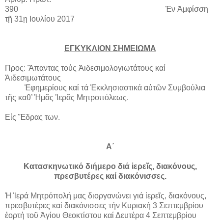
390
Ἐν Ἀμφίσση
τῇ 31ῃ Ιουλίου 2017
ΕΓΚΥΚΛΙΟΝ ΣΗΜΕΙΩΜΑ
Προς: Ἅπαντας τούς Ἀιδεσιμολογιωτάτους καί
Ἀιδεσιμωτάτους
Ἐφημερίους καί τά Ἐκκλησιαστικά αὐτῶν Συμβούλια
τῆς καθ’ Ἡμᾶς Ἱερᾶς Μητροπόλεως.
Εἰς Ἕδρας των.
Α΄
Κατασκηνωτικό διήμερο διά ἱερεῖς, διακόνους,
πρεσβυτέρες καί διακόνισσες.
Ἡ Ἱερά Μητρόπολή μας διοργανώνει γιά ἱερεῖς, διακόνους,
πρεσβυτέρες καί διακόνισσες τήν Κυριακή 3 Σεπτεμβρίου
ἑορτή τοῦ Ἁγίου Θεοκτίστου καί Δευτέρα 4 Σεπτεμβρίου