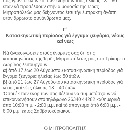
συζύγων, τέκνων καί τῶν ἐνοριτῶν τους ἡλικίας 18 – 60
ἐτῶν νά προσέλθουν στήν αἱμοδοσία τῆς Ἱερᾶς
Μητροπόλεώς μας δείχνοντας ἔτσι τήν ἔμπρακτη ἀγάπη
στόν ἄρρωστο συνάνθρωπό μας.
Γ΄
Κατασκηνωτική περίοδος γιά ἔγγαμα ζευγάρια, νέους
καί νέες
Νά ἀνακοινώσετε στούς ἐνορίτες σας ὅτι στίς
κατασκηνώσεις τῆς Ἱερᾶς Μητρο-πόλεώς μας στό Τρίκορφο
Δωρίδος λειτουργοῦν:
α)
ἀπό 17 ἕως 20 Αὐγούστου κατασκηνωτική περίοδος γιά
ἔγγαμα ζευγάρια ἡλικίας ἕως 50 ἐτῶν,
β)
ἀπό 21 ἕως 27 Αὐγούστου κατασκηνωτική περίοδος γιά
νέους καί νέες ἡλικίας 18 – 40 ἐτῶν.
Ὅσοι ἐκ τῶν ἐνοριτῶν σας θέλουν νά συμμετάσχουν νά
ἐπικοινωνήσουν στό τηλέφωνο 26340 44282 καθημερινά
ἀπό 10:00 π.μ. - 2:00 μ.μ. καί τό ἀπόγευμα ἀπό 6:00 μ.μ. -
8:00 μ.μ. ἐκτός Σαββατοκύριακου.
Ο ΜΗΤΡΟΠΟΛΙΤΗΣ