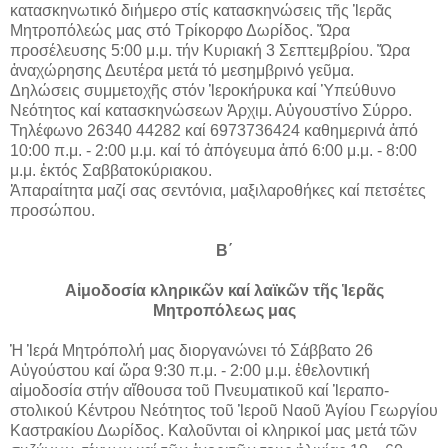
κατασκηνωτικό διήμερο στίς κατασκηνώσεις τῆς Ἱερᾶς
Μητροπόλεώς μας στό Τρίκορφο Δωρίδος. Ὥρα
προσέλευσης 5:00 μ.μ. τήν Κυριακή 3 Σεπτεμβρίου. Ὥρα
ἀναχώρησης Δευτέρα μετά τό μεσημβρινό γεῦμα.
Δηλώσεις συμμετοχῆς στόν Ἱεροκήρυκα καί Ὑπεύθυνο
Νεότητος καί κατασκηνώσεων Ἀρχιμ. Αὐγουστίνο Σύρρο.
Τηλέφωνο 26340 44282 καί 6973736424 καθημερινά ἀπό
10:00 π.μ. - 2:00 μ.μ. καί τό ἀπόγευμα ἀπό 6:00 μ.μ. - 8:00
μ.μ. ἐκτός Σαββατοκύριακου.
Ἀπαραίτητα μαζί σας σεντόνια, μαξιλαροθήκες καί πετσέτες
προσώπου.
Β΄
Αἱμοδοσία κληρικῶν καί λαϊκῶν τῆς Ἱερᾶς
Μητροπόλεως μας
Ἡ Ἱερά Μητρόπολή μας διοργανώνει τό Σάββατο 26
Αὐγούστου καί ὥρα 9:30 π.μ. - 2:00 μ.μ. ἐθελοντική
αἱμοδοσία στήν αἴθουσα τοῦ Πνευματικοῦ καί Ἱεραπο-
στολικού Κέντρου Νεότητος τοῦ Ἱεροῦ Ναοῦ Ἁγίου Γεωργίου
Καστρακίου Δωρίδος. Καλοῦνται οἱ κληρικοί μας μετά τῶν