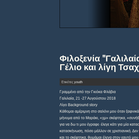
Φιλοξενία "Γαλιλαία
Γέλιο και λίγη Τσαχ
Ετικέτες
youth
Γραμμένο από την Γκιόκα Φλάβια
Γαλιλαία, 21 -27 Αυγούστου 2018
Λίγο Background story
Κάθομαι αμέριμνη στο σαλόνι μου όταν ξαφνικά
μήνυμα από το Μαράκι, «χμ» σκέφτηκα, «συνήθ
για να δω τι μου έγραφε∙ έλεγε κάτι για μία κα
κατασκήνωση, πόσο μάλλον σε χριστιανική. Δεν 
και το σκέφτηκα, θυμάμαι έλεγα στον εαυτό μου