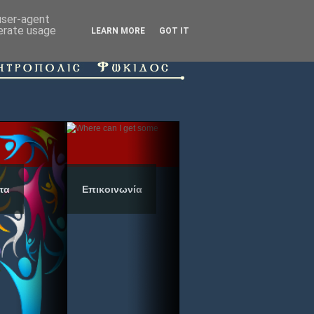
 user-agent
nerate usage
LEARN MORE
GOT IT
τα
Επικοινωνία