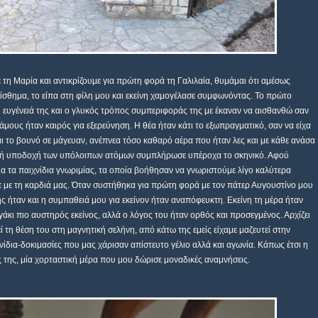
η Μαρία και αντικρίζουμε για πρώτη φορά τη Γαλιλαία, θυμάμαι ότι αμέσως
ίσθημα, το είπα στη φίλη μου και εκείνη χαμογέλασε συμφωνόντας. Το πρώτο
 ευγένειά της και ο γλυκός τρόπος συμπεριφοράς της με έκαναν να αισθανθώ σαν
μους ήταν καιρός για εξερεύνηση. Η θέα ήταν κάτι το εξωπραγματικό, σαν να είχα
 το βουνό σε μάγευαν, ανέπνεα τόσο καθαρό αέρα που ήταν λες και με κάθε ανάσα
ερμή υποδοχή των υπόλοιπων ατόμων συμπλήρωσε υπέροχα το σκηνικό. Αφού
ια τα παιχνίδια γνωριμίας, τα οποία βοήθησαν να γνωριστούμε λίγο καλύτερα
ε με τη καρδιά μας. Όταν συστήθηκα για πρώτη φορά με τον πάτερ Αυγουστίνο μου
 ήταν και η συμπαθειά μου για εκείνον ήταν αναπόφευκτη. Εκείνη τη μέρα ήταν
γάκι πιο αυστηρός εκείνος, αλλά ο λόγος του ήταν ορθός και προσεγμένος. Αρχίζει
εί τη θέση του στη μαγνητική σελήνη, από κάτω της εμείς είχαμε μαζευτεί στην
ίδια-δοκιμασίες που μας χάρισαν απίστευτο γέλιο αλλά και αγωνία. Κάπως έτσι η
της, μία χορταστική μέρα που μου δώρισε μοναδικές αναμνήσεις.