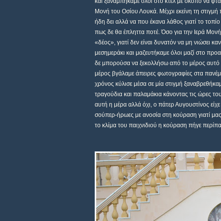
και ξαναμπήκαμε όλοι στο κτέλ με σκοπό να φτά
Μονή του Οσίου Λουκά. Μέχρι εκείνη τη στιγμή 
ήδη δει αλλά να που έκανα λάθος γιατί το τοπί
πως δε θα έπληττα ποτέ. Όσο για την Ιερά Μον
«δέος», γιατί δεν είναι δυνατόν να μη νιώσει κ
μεσημεράκι και μαζευτήκαμε όλοι μαζί στο προα
δε μπορούσα να ξεκολλήσω από το μέρος αυτό αλ
μέρος βγάλαμε άπειρες φωτογραφίες στα πανέμο
χρόνος κύλισε μέσα σε μία στιγμή ξαναβρεθήκαμ
τραγούδια και παλαμάκια κάνοντας τις ώρες του
αυτή η μέρα αλλά όχι, ο πάτερ Αυγουστίνος είχ
σούπερ-ήρωες με ανοσία στη κούραση γιατί μας 
το κλίμα του παιχνιδιού η κούραση πήγε περίπα