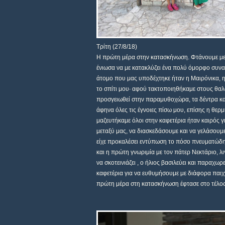
Τρίτη (27/8/18)
Η πρώτη μέρα στην κατασκήνωση. Φτάνουμε με τ
ένιωσα να με κατακλύζει ένα πολύ όμορφο συνα
άτομο που μας υποδέχτηκε ήταν η Μαιρόνικα, η
το σπίτι μου∙ αφού τακτοποιηθήκαμε στους θαλά
προσγειωθεί στην παραμυθοχώρα, τα δέντρα και
άφηνα όλες τις έγνοιες πίσω μου, επίσης η θ
μαζευτήκαμε όλοι στην καφετέρια ήταν καιρός γ
μεταξύ μας, να διασκεδάσουμε και να γελάσουμ
είχε προκαλέσει εντύπωση το πόσο πνευματώδης
και η πρώτη γνωριμία με τον πάτερ Νεκτάριο, λι
να σκοτεινιάζει , ο ήλιος βασιλεύει και παραχωρ
καφετέρια για να ευθυμήσουμε με διάφορα παιχν
πρώτη μέρα στη κατασκήνωση έφτασε στο τέλος 