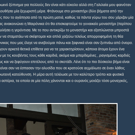
ωινό ξύπνημα για πολλούς δεν είναι κάτι εύκολο αλλά στη Γαλιλαία μου φαινόταν
ολουθήσει μία ξεχωριστή μέρα. Φτάνουμε στο μοναστήρι (δύο βήματα από την
ς που το αγάπησα από τη πρώτη ματιά, καθώς τα πάντα γύρω του σου χάριζαν μία
ς ανακοινώνει η Μαιρόνικα ότι θα επισκεφτούμε το γυναικείο μοναστήρι (περίπου
ιλήσει η γερόντισα. Με το που αντικρίζω το μοναστήρι και εξαπλώνεται μπροστά
αν να σταματάω να σκέφτομαι και απλά χαζεύω τελείως απορροφημένη τη θέα
ικας που μας έλεγε να ανεβούμαι πάνω και ξαφνικά είναι σαν ξυπνάω από όνειρο.
ρχουν αρκετά θετικά επίθετα για να τα χαρακτηρίσουν, κάποια άτομα έχουν ένα
 με τις κουβέντες τους κάθε καρδιά, ακόμα και μπερδεμένες , ραγισμένες καρδιές
και να ξεφύγουν επιτέλους από το σκοτάδι. Λένε ότι το πιο δύσκολο βήμα είναι
 είναι σαν να έσπασαν την αλυσίδα που σε κρατούσε αιχμάλωτο σε έναν λάθος
φωτεινή κατεύθυνση. Η μέρα αυτή τελέιωσε με τον καλύτερο τρόπο και φυσικά
αστέρια, τα οποία σε μία πόλη χάνονται και ο ουρανός μοιάζει τόσο μοναχικός,