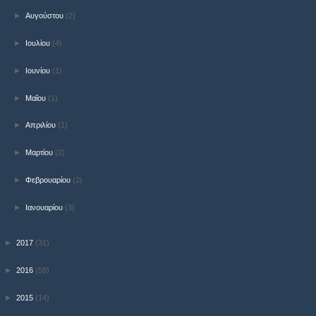
►
Αυγούστου
(2)
►
Ιουλίου
(4)
►
Ιουνίου
(1)
►
Μαΐου
(1)
►
Απριλίου
(1)
►
Μαρτίου
(2)
►
Φεβρουαρίου
(2)
►
Ιανουαρίου
(3)
►
2017
(31)
►
2016
(58)
►
2015
(14)