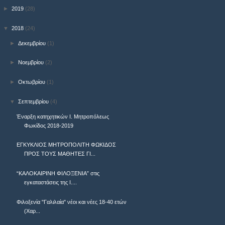
►
2019
(28)
▼
2018
(24)
►
Δεκεμβρίου
(1)
►
Νοεμβρίου
(2)
►
Οκτωβρίου
(1)
▼
Σεπτεμβρίου
(4)
Έναρξη κατηχητικών Ι. Μητροπόλεως
Φωκίδος 2018-2019
ΕΓΚΥΚΛΙΟΣ ΜΗΤΡΟΠΟΛΙΤΗ ΦΩΚΙΔΟΣ
ΠΡΟΣ ΤΟΥΣ ΜΑΘΗΤΕΣ ΓΙ...
“ΚΑΛΟΚΑΙΡΙΝΗ ΦΙΛΟΞΕΝΙΑ” στις
εγκαταστάσεις της Ι....
Φιλοξενία "Γαλιλαία" νέοι και νέες 18-40 ετών
(Χαρ...