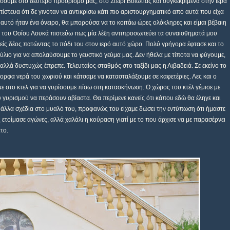
σουμε στο δεύτερο προορισμό μας, στο Στείρι Βοιωτίας και συγκεκριμένα στην Ιερά
πίστευα ότι δε γινόταν να αντικρίσω κάτι πιο αριστουργηματικό από αυτά που είχα
ο αυτό ήταν ένα όνειρο, θα μπορούσα να το κοιτάω ώρες ολόκληρες και είμαι βέβαιη
ή του Οσίου Λουκά πιστεύω πως μία λέξη αντιπροσωπεύει τα συναισθηματά μου
ανείς δέος πατώντας το πόδι του στον ιερό αυτό χώρο. Πολύ γρήγορα έφτασε και το
ύλιο για να απολαύσουμε το γευστικό γεύμα μας. Δεν ήθελα με τίποτα να φύγουμε,
λά δυστυχώς έπρεπε. Τελευταίος σταθμός στο ταξίδι μας η Λιβαδειά. Σε εκείνο το
ρφα νερά του χωριού και κάτσαμε να κατασταλάξουμε σε καφετέριες. Λες και ο
ε στο κτελ για να γυρίσουμε πίσω στη κατασκήνωση. Ο χώρος του κτέλ γέμισε με
 γυρισμού να περάσουν αβίαστα. Θα περίμενε κανείς ότι κάπου εδώ θα έληγε και
ε άλλα σχέδια στο μυαλό του, προφανώς του είχαμε δώσει την εντύπωση ότι ήμαστε
ετοίμασε αγώνες, αλλά χαλάλι η κούραση γιατί με το που άρχισε να με παρασέρνει
το.