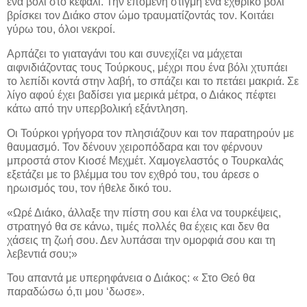
ένα βόλι στο κεφάλι. Την επόμενη στιγμή ένα εχθρικό βόλι
βρίσκει τον Διάκο στον ώμο τραυματίζοντάς τον. Κοιτάει
γύρω του, όλοι νεκροί.
Αρπάζει το γιαταγάνι του και συνεχίζει να μάχεται
αιφνιδιάζοντας τους Τούρκους, μέχρι που ένα βόλι χτυπάει
το λεπίδι κοντά στην λαβή, το σπάζει και το πετάει μακριά. Σε
λίγο αφού έχει βαδίσει για μερικά μέτρα, ο Διάκος πέφτει
κάτω από την υπερβολική εξάντληση.
Οι Τούρκοι γρήγορα τον πλησιάζουν και τον παρατηρούν με
θαυμασμό. Τον δένουν χειροπόδαρα και τον φέρνουν
μπροστά στον Κιοσέ Μεχμέτ. Χαμογελαστός ο Τουρκαλάς
εξετάζει με το βλέμμα του τον εχθρό του, του άρεσε ο
ηρωισμός του, τον ήθελε δικό του.
«Ωρέ Διάκο, άλλαξε την πίστη σου και έλα να τουρκέψεις,
στρατηγό θα σε κάνω, τιμές πολλές θα έχεις και δεν θα
χάσεις τη ζωή σου. Δεν λυπάσαι την ομορφιά σου και τη
λεβεντιά σου;»
Του απαντά με υπερηφάνεια ο Διάκος: « Στο Θεό θα
παραδώσω ό,τι μου ‘δωσε».