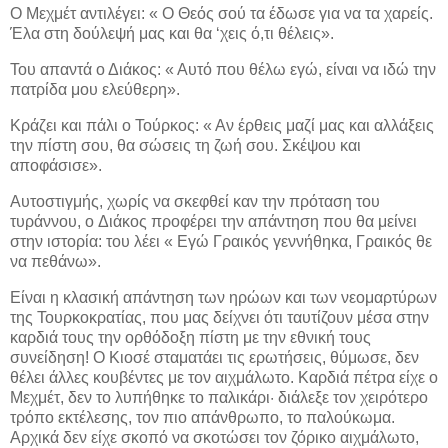
Ο Μεχμέτ αντιλέγει: « Ο Θεός σού τα έδωσε για να τα χαρείς.
Έλα στη δούλεψή μας και θα ‘χεις ό,τι θέλεις».
Του απαντά ο Διάκος: « Αυτό που θέλω εγώ, είναι να ιδώ την
πατρίδα μου ελεύθερη».
Κράζει και πάλι ο Τούρκος: « Αν έρθεις μαζί μας και αλλάξεις
την πίστη σου, θα σώσεις τη ζωή σου. Σκέψου και
αποφάσισε».
Aυτοστιγμής, χωρίς να σκεφθεί καν την πρόταση του
τυράννου, o Διάκος προφέρει την απάντηση που θα μείνει
στην ιστορία: του λέει « Εγώ Γραικός γεννήθηκα, Γραικός θε
να πεθάνω».
Είναι η κλασική απάντηση των ηρώων και των νεομαρτύρων
της Τουρκοκρατίας, που μας δείχνει ότι ταυτίζουν μέσα στην
καρδιά τους την ορθόδοξη πίστη με την εθνική τους
συνείδηση! Ο Κιοσέ σταματάει τις ερωτήσεις, θύμωσε, δεν
θέλει άλλες κουβέντες με τον αιχμάλωτο. Καρδιά πέτρα είχε ο
Μεχμέτ, δεν το λυπήθηκε το παλικάρι· διάλεξε τον χειρότερο
τρόπο εκτέλεσης, τον πιο απάνθρωπο, το παλούκωμα.
Αρχικά δεν είχε σκοπό να σκοτώσει τον ζόρικο αιχμάλωτο,