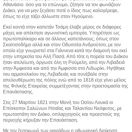
Αθανάσιο· όσο για το επώνυμο, ζήτησε να τον φωνάζουν
Διάκο, για να μην ξεχάσει ποτέ ο ίδιος πως καλογέρεψε,
όπως το είχε τάξει άλλωστε στον Ηγούμενο.
Εκεί κοντά στον καπετάν Τσάμη έλαβε μέρος σε διάφορες
μάχες και απέκτησε αγωνιστική εμπειρία. Υπηρέτησε ως
πρωτοπαλίκαρο και σε άλλους καπετάνιους, όπως στον
Σκαλτσοδήμο αλλά και στον Οδυσσέα Ανδρούτσο, με τον
οποίο είχε γνωριστεί στα Γιάννενα κατά την διαμονή του εκεί
στην υπηρεσία του Αλή Πασά. Από τότε η πορεία του Διάκου
ήταν ατελείωτη, όργωσε όλη τη Ρούμελη, από την Λιβαδειά
στην Άμφισσα και από την Άμφισσα στο Λιδωρίκι. Ηγήθηκε
του αρματολικίου της Λεβαδειάς και συνέβαλε στην
απελευθέρωση της πόλης ενώ από το 1818 είχε γίνει μέλος
της Φιλικής Εταιρείας συμμετέχοντας στην προετοιμασία της
Επανάστασης.
Στις 27 Μαρτίου 1821 στην Μονή του Οσίου Λουκά οι
Επίσκοποι Σαλώνων Ησαΐας και Ταλαντίου Νεόφυτος, με
πρωτοστάτη τον Διάκο, οπλαρχηγούς και προεστούς της
περιοχής κήρυξαν την Επανάσταση.
Με τον ξεσηκωμό των ραγιάδων η οθωμανική διοίκηση