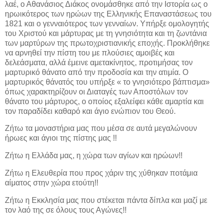
λαέ, ο Αθανάσιος Διάκος ονομάσθηκε από την Ιστορία ως ο
ηρωικότερος των ηρώων της Ελληνικής Επαναστάσεως του
1821 και ο γενναιότερος των γενναίων. Υπήρξε ομολογητής
του Χριστού και μάρτυρας με τη γνησιότητα και τη ζωντάνια
των μαρτύρων της πρωτοχριστιανικής εποχής. Προκλήθηκε
να αρνηθεί την πίστη του με πλούσιες αμοιβές και
δελεάσματα, αλλά έμεινε αμετακίνητος, προτιμήσας τον
μαρτυρικό θάνατο από την προδοσία και την ατιμία. Ο
μαρτυρικός θάνατός του υπήρξε « το γνησιότερο βάπτισμα»
όπως χαρακτηρίζουν οι Διαταγές των Αποστόλων τον
θάνατο του μάρτυρος, ο οποίος εξαλείφει κάθε αμαρτία και
τον παραδίδει καθαρό και άγιο ενώπιον του Θεού.
Ζήτω τα μοναστήρια μας που μέσα σε αυτά μεγαλώνουν
ήρωες και άγιοι της πίστης μας !!
Ζήτω η Ελλάδα μας, η χώρα των αγίων και ηρώων!!
Ζήτω η Ελευθερία που προς χάριν της χύθηκαν ποτάμια
αίματος στην χώρα ετούτη!!
Ζήτω η Εκκλησία μας που στέκεται πάντα δίπλα και μαζί με
τον λαό της σε όλους τους Αγώνες!!