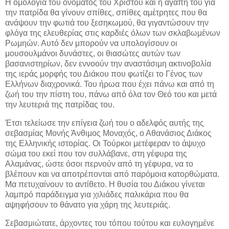
Η ομολογία του ονόματος του Χριστού και η αγάπη του για
την πατρίδα θα γίνουν σπίθες, σπίθες αμέτρητες που θα
ανάψουν την φωτιά του ξεσηκωμού, θα γιγαντώσουν την
φλόγα της ελευθερίας στις καρδιές όλων των σκλαβωμένων
Ρωμηών. Αυτό δεν μπορούν να υπολογίσουν οι
μουσουλμάνοι δυνάστες, οι θιασώτες αυτών των
βασανιστηρίων, δεν εννοούν την αναστάσιμη ακτινοβολία
της ιεράς μορφής του Διάκου που φωτίζει το Γένος των
Ελλήνων διαχρονικά. Του ήρωα που έχει πάνω και από τη
ζωή του την πίστη του, πάνω από όλα τον Θεό του και μετά
την λευτεριά της πατρίδας του.
Έτσι τελείωσε την επίγεια ζωή του ο αδελφός αυτής της
σεβασμίας Μονής Άνθιμος Μοναχός, ο Αθανάσιος Διάκος
της Ελληνικής ιστορίας. Οι Τούρκοι μετέφεραν το άψυχο
σώμα του εκεί που τον συλλάβανε, στη γέφυρα της
Αλαμάνας, ώστε όσοι περνούν από τη γέφυρα, να το
βλέπουν και να αποτρέπονται από παρόμοια κατορθώματα.
Μα πετυχαίνουν το αντίθετο. Η θυσία του Διάκου γίνεται
λαμπρό παράδειγμα για χιλιάδες παλικάρια που θα
αψηφήσουν το θάνατο για χάρη της λευτεριάς.
Σεβασμιώτατε, άρχοντες του τόπου τούτου και ευλογημένε