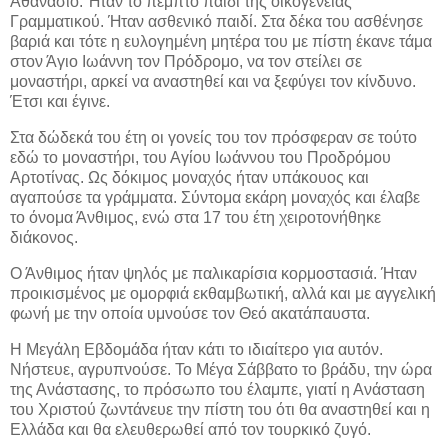
Αθανάσιο. Ήταν το πέμπτο παιδί της οικογένειας
Γραμματικού. Ήταν ασθενικό παιδί. Στα δέκα του ασθένησε
βαριά και τότε η ευλογημένη μητέρα του με πίστη έκανε τάμα
στον Άγιο Ιωάννη τον Πρόδρομο, να τον στείλει σε
μοναστήρι, αρκεί να αναστηθεί και να ξεφύγει τον κίνδυνο.
Έτσι και έγινε.
Στα δώδεκά του έτη οι γονείς του τον πρόσφεραν σε τούτο
εδώ το μοναστήρι, του Αγίου Ιωάννου του Προδρόμου
Αρτοτίνας. Ως δόκιμος μοναχός ήταν υπάκουος και
αγαπούσε τα γράμματα. Σύντομα εκάρη μοναχός και έλαβε
το όνομα Άνθιμος, ενώ στα 17 του έτη χειροτονήθηκε
διάκονος.
Ο Άνθιμος ήταν ψηλός με παλικαρίσια κορμοστασιά. Ήταν
προικισμένος με ομορφιά εκθαμβωτική, αλλά και με αγγελική
φωνή με την οποία υμνούσε τον Θεό ακατάπαυστα.
Η Μεγάλη Εβδομάδα ήταν κάτι το ιδιαίτερο για αυτόν.
Νήστευε, αγρυπνούσε. Το Μέγα Σάββατο το βράδυ, την ώρα
της Ανάστασης, το πρόσωπο του έλαμπε, γιατί η Ανάσταση
του Χριστού ζωντάνευε την πίστη του ότι θα αναστηθεί και η
Ελλάδα και θα ελευθερωθεί από τον τουρκικό ζυγό.