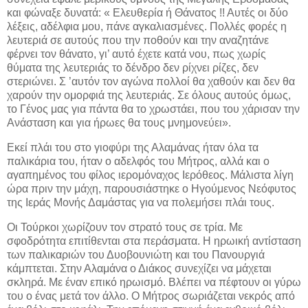
και φώναξε δυνατά: « Ελευθερία ή Θάνατος !! Αυτές οι δύο
λέξεις, αδέλφια μου, πάνε αγκαλιασμένες. Πολλές φορές η
λευτεριά σε αυτούς που την ποθούν και την αναζητάνε
φέρνει τον θάνατο, γι’ αυτό έχετε κατά νου, πως χωρίς
θύματα της λευτεριάς το δένδρο δεν ρίχνει ρίζες, δεν
στεριώνει. Σ ’αυτόν τον αγώνα πολλοί θα χαθούν και δεν θα
χαρούν την ομορφιά της λευτεριάς. Σε όλους αυτούς όμως,
το Γένος μας για πάντα θα το χρωστάει, που του χάρισαν την
Ανάσταση και για ήρωες θα τους μνημονεύει».
Εκεί πλάι του στο γιοφύρι της Αλαμάνας ήταν όλα τα
παλικάρια του, ήταν ο αδελφός του Μήτρος, αλλά και ο
αγαπημένος του φίλος ιερομόναχος Ιερόθεος. Μάλιστα λίγη
ώρα πριν την μάχη, παρουσιάστηκε ο Ηγούμενος Νεόφυτος
της Ιεράς Μονής Δαμάστας για να πολεμήσει πλάι τους.
Οι Τούρκοι χωρίζουν τον στρατό τους σε τρία. Με
σφοδρότητα επιτίθενται στα περάσματα. Η ηρωική αντίσταση
των παλικαριών του Δυοβουνιώτη και του Πανουργιά
κάμπτεται. Στην Αλαμάνα ο Διάκος συνεχίζει να μάχεται
σκληρά. Με έναν επικό ηρωισμό. Βλέπει να πέφτουν οι γύρω
του ο ένας μετά τον άλλο. Ο Μήτρος σωριάζεται νεκρός από