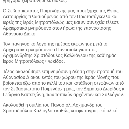
γρήγορα χειροτονήθηκε διάκος.
Ο Σεβασμιώτατος Ποιμενάρχης μας προεξήρχε της Θείας
Λειτουργίας πλαισιούμενος από τον Πρωτοσύγκελλο και
ιερείς της Ιεράς Μητροπόλεώς μας και εν συνεχεία τέλεσε
Αρχιερατικό μνημόσυνο στον ήρωα της επανάστασης
Αθανάσιο Διάκο.
Τον πανηγυρικό λόγο της ημέρας εκφώνησε μετά το
Αρχιερατικό μνημόσυνο ο Πανοσιολογιώτατος
Αρχιμανδρίτης Χριστόδουλος Καλλιόγλου της καθ’ ημάς
Ιεράς Μητροπόλεως Φωκίδος.
Τέλος ακολούθησε επιμνημόσυνη δέηση στην προτομή του
Αθανασίου Διάκου εντός του χώρου της Ιεράς Μονής που
βρίσκεται έξω από το κελλί του και κατάθεση στεφάνων από
τον Σεβασμιώτατο Ποιμενάρχη μας, τον Δήμαρχο Δωρίδος κ.
Γεώργιο Καπετζώνη, των τοπικών αρχόντων και Συλλόγων.
Ακολουθεί η ομιλία του Πανοσιολ. Αρχιμανδρίτου
Χριστοδούλου Καλιόγλου καθώς και φωτογραφικό υλικό: