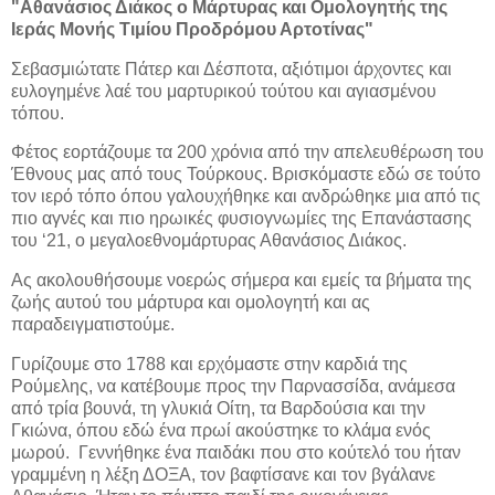
"Αθανάσιος Διάκος ο Μάρτυρας και Ομολογητής της
Ιεράς Μονής Τιμίου Προδρόμου Αρτοτίνας"
Σεβασμιώτατε Πάτερ και Δέσποτα, αξιότιμοι άρχοντες και
ευλογημένε λαέ του μαρτυρικού τούτου και αγιασμένου
τόπου.
Φέτος εορτάζουμε τα 200 χρόνια από την απελευθέρωση του
Έθνους μας από τους Τούρκους. Βρισκόμαστε εδώ σε τούτο
τον ιερό τόπο όπου γαλουχήθηκε και ανδρώθηκε μια από τις
πιο αγνές και πιο ηρωικές φυσιογνωμίες της Επανάστασης
του ‘21, ο μεγαλοεθνομάρτυρας Αθανάσιος Διάκος.
Ας ακολουθήσουμε νοερώς σήμερα και εμείς τα βήματα της
ζωής αυτού του μάρτυρα και ομολογητή και ας
παραδειγματιστούμε.
Γυρίζουμε στο 1788 και ερχόμαστε στην καρδιά της
Ρούμελης, να κατέβουμε προς την Παρνασσίδα, ανάμεσα
από τρία βουνά, τη γλυκιά Οίτη, τα Βαρδούσια και την
Γκιώνα, όπου εδώ ένα πρωί ακούστηκε το κλάμα ενός
μωρού.
Γεννήθηκε ένα παιδάκι που στο κούτελό του ήταν
γραμμένη η λέξη ΔΟΞΑ, τον βαφτίσανε και τον βγάλανε