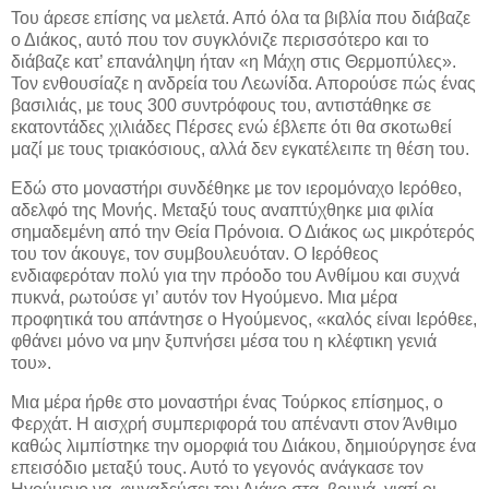
Του άρεσε επίσης να μελετά. Από όλα τα βιβλία που διάβαζε
ο Διάκος, αυτό που τον συγκλόνιζε περισσότερο και το
διάβαζε κατ’ επανάληψη ήταν «η Μάχη στις Θερμοπύλες».
Τον ενθουσίαζε η ανδρεία του Λεωνίδα. Απορούσε πώς ένας
βασιλιάς, με τους 300 συντρόφους του, αντιστάθηκε σε
εκατοντάδες χιλιάδες Πέρσες ενώ έβλεπε ότι θα σκοτωθεί
μαζί με τους τριακόσιους, αλλά δεν εγκατέλειπε τη θέση του.
Εδώ στο μοναστήρι συνδέθηκε με τον ιερομόναχο Ιερόθεο,
αδελφό της Μονής. Μεταξύ τους αναπτύχθηκε μια φιλία
σημαδεμένη από την Θεία Πρόνοια. Ο Διάκος ως μικρότερός
του τον άκουγε, τον συμβουλευόταν. Ο Ιερόθεος
ενδιαφερόταν πολύ για την πρόοδο του Ανθίμου και συχνά
πυκνά, ρωτούσε γι’ αυτόν τον Ηγούμενο. Μια μέρα
προφητικά του απάντησε ο Ηγούμενος, «καλός είναι Ιερόθεε,
φθάνει μόνο να μην ξυπνήσει μέσα του η κλέφτικη γενιά
του».
Μια μέρα ήρθε στο μοναστήρι ένας Τούρκος επίσημος, ο
Φερχάτ. Η αισχρή συμπεριφορά του απέναντι στον Άνθιμο
καθώς λιμπίστηκε την ομορφιά του Διάκου, δημιούργησε ένα
επεισόδιο μεταξύ τους. Αυτό το γεγονός ανάγκασε τον