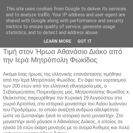
This site uses cookies from Google to deliver its services
and to analyze traffic. Your IP address and user-agent are
shared with Google along with performance and security
metrics to ensure quality of service, generate usage
Αρχική Σελίδα
statistics, and to detect and address abuse.
LEARN MORE
GOT IT
Δευτέρα 30 Αυγούστου 2021
Τιμή στον Ήρωα Αθανάσιο Διάκο από
την Ιερά Μητρόπολη Φωκίδος
Ακόμα ένας ήρωας της ελληνικής επανάστασης τιμήθηκε
από την Ιερά Μητρόπολη Φωκίδος. Εν όψει του εορτασμού
των 200 ετών από την ελληνική εθνεγερσία μας, ο
Σεβασμιώτατος Ποιμενάρχης μας, Μητροπολίτης Φωκίδος κ.
Θεόκτιστος παρευρέθηκε την Κυριακή 29 Αυγούστου στο
χωριό Αρτοτίνα, στο ιστορικό μοναστήρι του Αγίου Ιωάννου
του Προδρόμου, το οποίο αναζητά ανδρώα αδελφότητα
ώστε να ζωντανέψει ξανά το ιστορικό αυτό μοναστήρι. Στο
μοναστήρι αυτό μόνασε ο Αθανάσιος Διάκος, ο οποίος σε
ηλικία 16 ετών εκάρη μοναχός με το όνομα Άνθιμος και πολύ