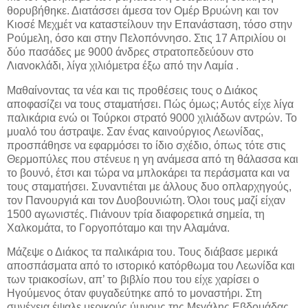
θορυβήθηκε. Διατάσσει άμεσα τον Ομέρ Βρυώνη και τον
Κιοσέ Μεχμέτ να καταστείλουν την Επανάσταση, τόσο στην
Ρούμελη, όσο και στην Πελοπόννησο. Στις 17 Απριλίου οι
δύο πασάδες με 9000 άνδρες στρατοπεδεύουν στο
Λιανοκλάδι, λίγα χιλιόμετρα έξω από την Λαμία .
Μαθαίνοντας τα νέα και τις προθέσεις τους ο Διάκος
αποφασίζει να τους σταματήσει. Πώς όμως; Αυτός είχε λίγα
παλικάρια ενώ οι Τούρκοι στρατό 9000 χιλιάδων αντρών. Το
μυαλό του άστραψε. Σαν ένας καινούργιος Λεωνίδας,
προσπάθησε να εφαρμόσει το ίδιο σχέδιο, όπως τότε στις
Θερμοπύλες που στένευε η γη ανάμεσα από τη θάλασσα και
το βουνό, έτσι και τώρα να μπλοκάρει τα περάσματα και να
τους σταματήσει. Συναντιέται με άλλους δυο οπλαρχηγούς,
τον Πανουργιά και τον Δυοβουνιώτη. Όλοι τους μαζί είχαν
1500 αγωνιστές. Πιάνουν τρία διαφορετικά σημεία, τη
Χαλκομάτα, το Γοργοπόταμο και την Αλαμάνα.
Μάζεψε ο Διάκος τα παλικάρια του. Τους διάβασε μερικά
αποσπάσματα από το ιστορικό κατόρθωμα του Λεωνίδα και
των τριακοσίων, απ’ το βιβλίο που του είχε χαρίσει ο
Ηγούμενος όταν φυγαδεύτηκε από το μοναστήρι. Στη
συνέχεια έψαλε μερικούς ύμνους της Μεγάλης Εβδομάδας