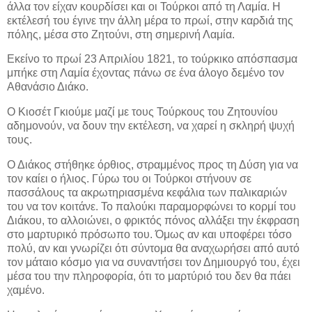
άλλα τον είχαν κουρδίσει και οι Τούρκοι από τη Λαμία. Η
εκτέλεσή του έγινε την άλλη μέρα το πρωί, στην καρδιά της
πόλης, μέσα στο Ζητούνι, στη σημερινή Λαμία.
Εκείνο το πρωί 23 Απριλίου 1821, το τούρκικο απόσπασμα
μπήκε στη Λαμία έχοντας πάνω σε ένα άλογο δεμένο τον
Αθανάσιο Διάκο.
Ο Κιοσέτ Γκιούμε μαζί με τους Τούρκους του Ζητουνίου
αδημονούν, να δουν την εκτέλεση, να χαρεί η σκληρή ψυχή
τους.
Ο Διάκος στήθηκε όρθιος, στραμμένος προς τη Δύση για να
τον καίει ο ήλιος. Γύρω του οι Τούρκοι στήνουν σε
πασσάλους τα ακρωτηριασμένα κεφάλια των παλικαριών
του να τον κοιτάνε. Το παλούκι παραμορφώνει το κορμί του
Διάκου, το αλλοιώνει, ο φρικτός πόνος αλλάξει την έκφραση
στο μαρτυρικό πρόσωπο του. Όμως αν και υποφέρει τόσο
πολύ, αν και γνωρίζει ότι σύντομα θα αναχωρήσει από αυτό
τον μάταιο κόσμο για να συναντήσει τον Δημιουργό του, έχει
μέσα του την πληροφορία, ότι το μαρτύριό του δεν θα πάει
χαμένο.