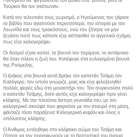
Ηγούμενο να
φυγαδεύσει τον Διάκο στα
βουνά, γιατί οι
Τούρκοι θα τον σκότωναν.
Κατά τον τελευταίο τους χωρισμό, ο Ηγούμενος του χάρισε
το βιβλίο που αγαπούσε περισσότερο, την ιστορία με τον
Λεωνίδα και τους τριακόσιους, ενώ του ζήτησε να μην
ξεχάσει ποτέ πως κάποτε είχε ασπασθεί το αγγελικό σχήμα,
πως είχε καλογερέψει.
Οι δεσμοί είχαν κοπεί, το βουνό τον περίμενε, το αντάρτικο
θα ήταν πλέον η ζωή του. Κατέφυγε στα ευλογημένα βουνά
της Ρούμελης.
Ο Διάκος στα βουνά αυτά βρήκε τον καπετάν Τσάμη τον
Καλόγερο, τον οποίο γνώριζε, μιας και είχε φιλοξενηθεί
πολλές φορές εδώ στο μοναστήρι του. Τον συγκινούσε πολύ
ο καπετάν Τσάμης, διότι αυτός είχε καλογερέψει πριν γίνει
κλέφτης. Με την πλούσια άσπρη γενειάδα του, με τον
καλογερικό σκούφο που φορούσε με τον σταυρό στη μέση,
φάνταζε τόσο παράξενα: Καλογερικό κεφάλι και όλος ο
υπόλοιπος κλέφτης.
Ο Άνθιμος εντάχθηκε στο κλέφτικο σώμα του Τσάμη και
ζήτησε να τον προσφωνούν με το βαπτιστικό του όνομα