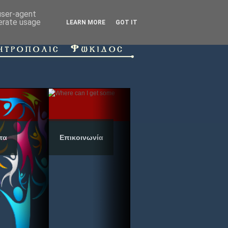
 user-agent
nerate usage
LEARN MORE
GOT IT
τα
Επικοινωνία