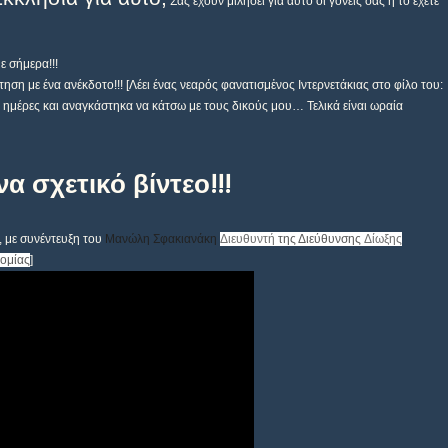
Σας έχουν μιλήσει για αυτό οι γονείς σας ή το έχετε
ε σήμερα!!!
ηση με ένα ανέκδοτο!!!
[Λέει ένας νεαρός φανατισμἐνος Ιντερνετάκιας στο φίλο του:
ο ημέρες και αναγκάστηκα να κάτσω με τους δικούς μου… Τελικά είναι ωραία
α σχετικό βίντεο!!!
 με συνέντευξη του
Μανώλη Σφακιανάκη
Διευθυντή
της Διεύθυνσης
Δίωξης
νομίας
]