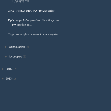
Εξόρμηση στο...
ΧΡΙΣΤΙΑΝΙΚΟ ΘΕΑΤΡΟ "Το Μονοπάτι"
Πρόγραμμα Σεβασμιωτάτου Φωκίδος κατά
την Μεγάλη Τε...
Τέρμα στην τηλεποιμαντορία των ενοριών
►
Φεβρουαρίου
(2)
►
Ιανουαρίου
(3)
►
2015
(14)
►
2013
(1)