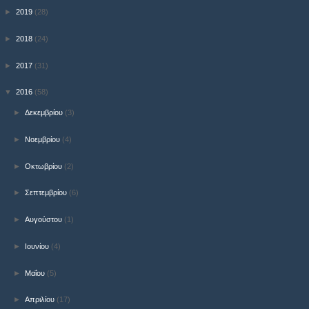
►
2019
(28)
►
2018
(24)
►
2017
(31)
▼
2016
(58)
►
Δεκεμβρίου
(3)
►
Νοεμβρίου
(4)
►
Οκτωβρίου
(2)
►
Σεπτεμβρίου
(6)
►
Αυγούστου
(1)
►
Ιουνίου
(4)
►
Μαΐου
(5)
►
Απριλίου
(17)