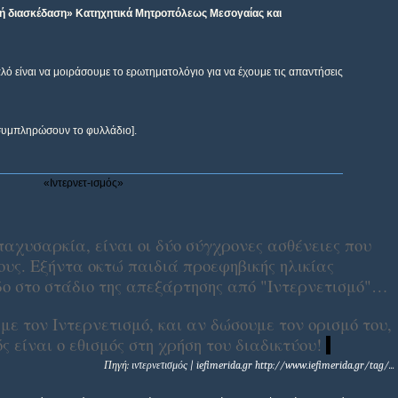
ή διασκέδαση» Κατηχητικά Μητροπόλεως Μεσογαίας και
λό είναι να μοιράσουμε το ερωτηματολόγιο για να έχουμε τις απαντήσεις
 συμπληρώσουν το φυλλάδιο].
«Ιντερνετ-ισμός»
 παχυσαρκία, είναι οι δύο σύγχρονες ασθένειες που
ους. Εξήντα οκτώ παιδιά προεφηβικής ηλικίας
δο στο στάδιο της απεξάρτησης από "Ιντερνετισμό"…
ε τον Ιντερνετισμό, και αν δώσουμε τον ορισμό του,
ς είναι ο εθισμός στη χρήση του διαδικτύου!
Πηγή:
ιντερνετισμός |
iefimerida
.
gr
http
://
www
.
iefimerida
.
gr
/
tag
/
...