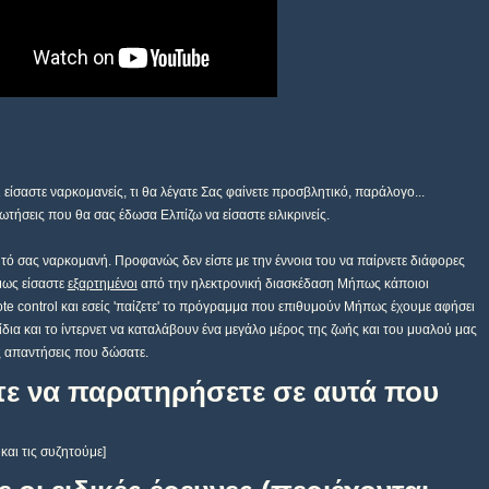
ντεο
 είσαστε ναρκομανείς, τι θα λέγατε Σας φαίνετε προσβλητικό, παράλογο...
τήσεις που θα σας έδωσα Ελπίζω να είσαστε ειλικρινείς.
τό σας ναρκομανή. Προφανώς δεν είστε με την έννοια του να παίρνετε διάφορες
μως είσαστε
εξαρτημένοι
από την ηλεκτρονική διασκέδαση Μήπως κάποιοι
ote
control
και εσείς 'παίζετε' το πρόγραμμα που επιθυμούν Μήπως έχουμε αφήσει
ίδια και το ίντερνετ να καταλάβουν ένα μεγάλο μέρος της ζωής και του μυαλού μας
ς απαντήσεις που δώσατε.
ετε να παρατηρήσετε σε αυτά που
ι τις συζητούμε]