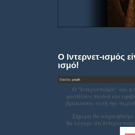
Ο Ιντερνετ-ισμός ε
ισμό!
Ετικέτες
youth
Ο "Ιντερνετισμός" και η
μαστίζουν παιδιά και εφήβ
βρίσκονται αυτή την περίο
Σήμερα θα ασχοληθούμε μ
θα λέγαμε ότι Ιντερνετισμό