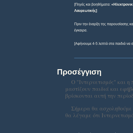
[Πηγές και βοηθήματα:
«Ηλεκτρονικ
Λαυρεωτικής]
Πριν την έναρξη της παρουσίασης κα
έγκαιρα.
[Αφήνουμε 4-5 λεπτά στα παιδιά να
Προσέγγιση
Ο "Ιντερνετισμός" και η
μαστίζουν παιδιά και εφήβ
βρίσκονται αυτή την περίο
Σήμερα θα ασχοληθούμε μ
θα λέγαμε ότι Ιντερνετισμό