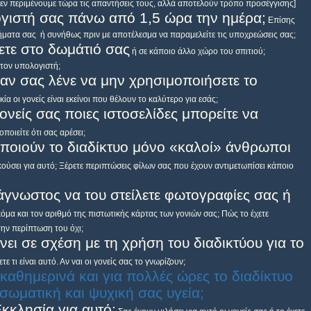
δεν περιμένουμε τώρα τις απαντήσεις τους, αλλά αποτελούν τρόπο προσέγγισης]
ογιστή σας πάνω από 1,5 ώρα την ημέρα;
Επίσης
θήματα σας ή συνήθως πριν με αποτέλεσμα να παραμελείτε τις υποχρεώσεις σας;
ετε στο δωμάτιό σας
ή σε κάποιο άλλο χώρο του σπιτιού;
 τον υπολογιστή;
ταν σας λένε να μην χρησιμοποιήσετε το
κία οι γονείς είναι εκείνοι που θέλουν το καλύτερο για εσάς;
ονείς σας ποιες ιστοσελίδες μπορείτε να
ποιείτε ότι σας αρέσει;
οποιούν το διαδίκτυο μόνο «καλοί» άνθρωποι
ακούσει για αυτό; Ξέρετε περιπτώσεις φίλων σας που έχουν αντιμετωπίσει κάποιο
 άγνωστος να του στείλετε φωτογραφίες σας ή
όμα και τον αριθμό της πιστωτικής κάρτας των γονιών σας; Πώς το έχετε
την περίπτωση του όχι;
νει σε σχέση με τη χρήση του διαδικτύου για το
ε τι είναι αυτό. Αν ναι οι γονείς σας το γνωρίζουν;
 καθημερινά και για πολλές ώρες το διαδίκτυο
 σωματική και ψυχική σας υγεία;
Εκκλησία για αυτό;