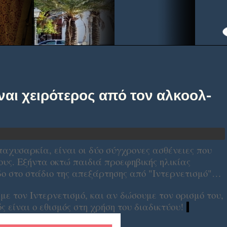
ίναι χειρότερος από τον αλκοολ-
 παχυσαρκία, είναι οι δύο σύγχρονες ασθένειες που
ους. Εξήντα οκτώ παιδιά προεφηβικής ηλικίας
δο στο στάδιο της απεξάρτησης από "Ιντερνετισμό"…
ε τον Ιντερνετισμό, και αν δώσουμε τον ορισμό του,
ς είναι ο εθισμός στη χρήση του διαδικτύου!