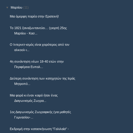
▼
Μαρτίου
(11)
Μια όμορφη παρέα στην Ερατεινή!
Το 1821 ξαναζωντανεύει… (γιορτή 25ης
Μαρτίου - Κασ...
Ο Ιντερνετ-ισμός είναι χειρότερος από τον
αλκοολ-ι...
4η συνάντηση νέων 18-40 ετών στην
Περιφέρεια Ευπαλ...
Δεύτερη συνάντηση των κατηχητών της Ιεράς
Μητροπό...
Μια φορά κι έναν καιρό ήταν ένας
Διαγωνισμός Ζωγρα...
1ος Διαγωνισμός Ζωγραφικής (για μαθητές
Γυμνασίου-...
Εκδρομή στην κατασκήνωση "Γαλιλαία" -