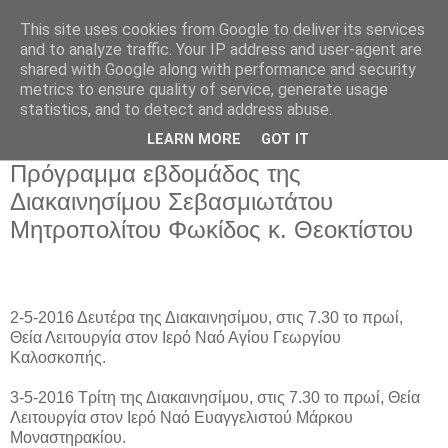
This site uses cookies from Google to deliver its services
and to analyze traffic. Your IP address and user-agent are
shared with Google along with performance and security
metrics to ensure quality of service, generate usage
Αρχική Σελίδα
statistics, and to detect and address abuse.
LEARN MORE
GOT IT
Τετάρτη 27 Απριλίου 2016
Πρόγραμμα εβδομάδος της
Διακαινησίμου Σεβασμιωτάτου
Μητροπολίτου Φωκίδος κ. Θεοκτίστου
2-5-2016 Δευτέρα της Διακαινησίμου, στις 7.30 το πρωί,
Θεία Λειτουργία στον Ιερό Ναό Αγίου Γεωργίου
Καλοσκοπής.
3-5-2016 Τρίτη της Διακαινησίμου, στις 7.30 το πρωί, Θεία
Λειτουργία στον Ιερό Ναό Ευαγγελιστού Μάρκου
Μοναστηρακίου.