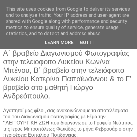
This site uses cookies from Google to deliver its services
and to analyze traffic. Your IP address and user-agent are
shared with Google along with performance and security
metrics to ensure quality of service, generate usage
Αρχική Σελίδα
statistics, and to detect and address abuse.
LEARN MORE
GOT IT
Δευτέρα 20 Φεβρουαρίου 2017
Α΄ βραβείο Διαγωνισμού Φωτογραφίας
στην τελειόφοιτο Λυκείου Κων/να
Μπένου, Β΄ βραβείο στην τελειόφοιτο
Λυκείου Κατερίνα Παπαϊωάννου & το Γ’
βραβείο στο μαθητή Γιώργο
Ανδρεόπουλο.
Αγαπητοί μας φίλοι, σας ανακοινώνουμε τα αποτελέσματα
του 1ου διαγωνισμού φωτογραφίας με θέμα την
‘‘ΛΕΙΤΟΥΡΓΙΚΗ ΖΩΗ που διοργάνωσε το Γραφείο Νεότητας
της Ιεράς Μητροπόλεως Φωκίδας το μήνα Φεβρουάριο στην
περιφέρεια Ευπαλίου Ποτιδάνειας.