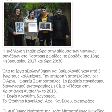
Η εκδήλωση έλαβε χώρα στην αίθουσα των νεανικών
συνάξεων στο Καστράκι Δωρίδος, το βραδάκι της 18ης
Φεβρουαρίου 2017 και ώρα 20:30.
Όλα τα έργα αξιολογήθηκαν και βαθμολογήθηκαν από 3
έγκριτους καλλιτέχνες. Την επιτροπή αποτελούσαν οι :
Ο Αρχιμ. Ιωακείμ Σωτηρόπουλος, 1ο βραβείο παγκόσμιου
διαγωνισμού φωτογραφίας με θέμα “«Πάσχα στην
Χριστιανική Ανατολή» το 2013.
Η Σοφία Λογοθέτη, ζωγράφος.
Το “Στούντιο Κανέλλος”, Αφοι Κανέλλου, φωτογράφοι.
Ο υπεύθυνος Νεότητας της Ιεράς Μητροπόλεως Φωκίδος