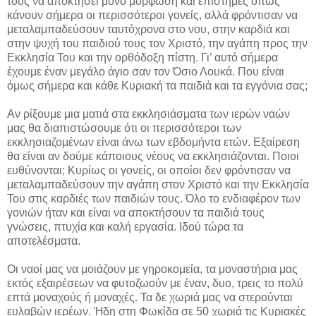
τους να αποκτήσει μόνο μόρφωση και επιστήμες όπως
κάνουν σήμερα οι περισσότεροι γονείς, αλλά φρόντισαν να
μεταλαμπαδεύσουν ταυτόχρονα στο νου, στην καρδιά και
στην ψυχή του παιδιού τους τον Χριστό, την αγάπη προς την
Εκκλησία Του και την ορθόδοξη πίστη. Γι’ αυτό σήμερα
έχουμε έναν μεγάλο άγιο σαν τον Όσιο Λουκά. Που είναι
όμως σήμερα και κάθε Κυριακή τα παιδιά και τα εγγόνια σας;
Αν ρίξουμε μια ματιά στα εκκλησιάσματα των ιερών ναών
μας θα διαπιστώσουμε ότι οι περισσότεροι των
εκκλησιαζομένων είναι άνω των εβδομήντα ετών. Εξαίρεση
θα είναι αν δούμε κάποιους νέους να εκκλησιάζονται. Ποιοι
ευθύνονται; Κυρίως οι γονείς, οι οποίοι δεν φρόντισαν να
μεταλαμπαδεύσουν την αγάπη στον Χριστό και την Εκκλησία
Του στις καρδιές των παιδιών τους. Όλο το ενδιαφέρον των
γονιών ήταν και είναι να αποκτήσουν τα παιδιά τους
γνώσεις, πτυχία και καλή εργασία. Ιδού τώρα τα
αποτελέσματα.
Οι ναοί μας να μοιάζουν με γηροκομεία, τα μοναστήρια μας
εκτός εξαιρέσεων να φυτοζωούν με έναν, δυο, τρεις το πολύ
επτά μοναχούς ή μοναχές. Τα δε χωριά μας να στερούνται
ευλαβών ιερέων. Ήδη στη Φωκίδα σε 50 χωριά τις Κυριακές