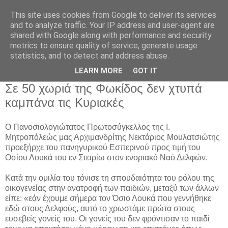
This site uses cookies from Google to deliver its services
and to analyze traffic. Your IP address and user-agent are
shared with Google along with performance and security
metrics to ensure quality of service, generate usage
Αρχική Σελίδα
statistics, and to detect and address abuse.
LEARN MORE
GOT IT
Τρίτη 11 Φεβρουαρίου 2020
Σε 50 χωριά της Φωκίδος δεν χτυπά
καμπάνα τις Κυριακές
Ο Πανοσιολογιώτατος Πρωτοσύγκελλος της Ι.
Μητροπόλεώς μας Αρχιμανδρίτης Νεκτάριος Μουλατσιώτης
προεξήρχε του πανηγυρικού Εσπερινού προς τιμή του
Οσίου Λουκά του εν Στειρίω στον ενοριακό Ναό Δελφών.
Κατά την ομιλία του τόνισε τη σπουδαιότητα του ρόλου της
οικογενείας στην ανατροφή των παιδιών, μεταξύ των άλλων
είπε: «εάν έχουμε σήμερα τον Όσιο Λουκά που γεννήθηκε
εδώ στους Δελφούς, αυτό το χρωστάμε πρώτα στους
ευσεβείς γονείς του. Οι γονείς του δεν φρόντισαν το παιδί