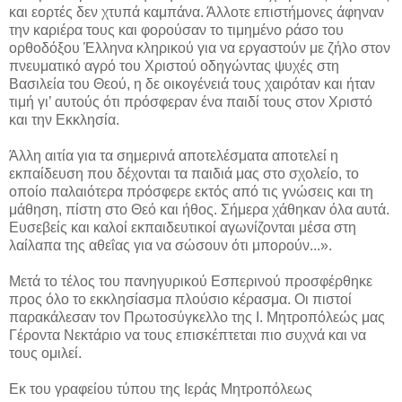
και εορτές δεν χτυπά καμπάνα. Άλλοτε επιστήμονες άφηναν
την καριέρα τους και φορούσαν το τιμημένο ράσο του
ορθοδόξου Έλληνα κληρικού για να εργαστούν με ζήλο στον
πνευματικό αγρό του Χριστού οδηγώντας ψυχές στη
Βασιλεία του Θεού, η δε οικογένειά τους χαιρόταν και ήταν
τιμή γι’ αυτούς ότι πρόσφεραν ένα παιδί τους στον Χριστό
και την Εκκλησία.
Άλλη αιτία για τα σημερινά αποτελέσματα αποτελεί η
εκπαίδευση που δέχονται τα παιδιά μας στο σχολείο, το
οποίο παλαιότερα πρόσφερε εκτός από τις γνώσεις και τη
μάθηση, πίστη στο Θεό και ήθος. Σήμερα χάθηκαν όλα αυτά.
Ευσεβείς και καλοί εκπαιδευτικοί αγωνίζονται μέσα στη
λαίλαπα της αθεΐας για να σώσουν ότι μπορούν...».
Μετά το τέλος του πανηγυρικού Εσπερινού προσφέρθηκε
προς όλο το εκκλησίασμα πλούσιο κέρασμα. Οι πιστοί
παρακάλεσαν τον Πρωτοσύγκελλο της Ι. Μητροπόλεώς μας
Γέροντα Νεκτάριο να τους επισκέπτεται πιο συχνά και να
τους ομιλεί.
Εκ του γραφείου τύπου της Ιεράς Μητροπόλεως