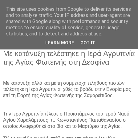
This site uses cookies from Google to deliver its services
and to analyze traffic. Your IP address and user-agent are
shared with Google along with performance and security
metrics to ensure quality of service, generate usage
Αρχική Σελίδα
statistics, and to detect and address abuse.
LEARN MORE
GOT IT
Παρασκευή 28 Φεβρουαρίου 2020
Με κατάνυξη τελέστηκε η Ιερά Αγρυπνία
της Αγίας Φωτεινής στη Δεσφίνα
Με κατάνυξη αλλά και με τη συμμετοχή πλήθους πιστών
τελέστηκε η Ιερά Αγρυπνία, χθές το βράδυ στην Ενορία μας
επί τη Εορτή της Αγίας Φωτεινής της Σαμαρείτιδος.
Την Ιερά Αγρυπνία τέλεσε ο Προιστάμενος του Ιερού Ναού
Αγίου Χαραλάμπους π. Κωνσταντίνος Παπαθανασίου ο
οποίος Αναφερθηκέ στο βίο και το Μαρτύριο της Αγίας.