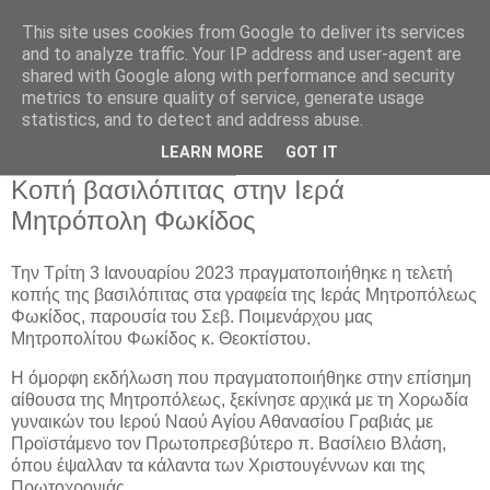
This site uses cookies from Google to deliver its services
and to analyze traffic. Your IP address and user-agent are
shared with Google along with performance and security
metrics to ensure quality of service, generate usage
Αρχική Σελίδα
statistics, and to detect and address abuse.
LEARN MORE
GOT IT
Τρίτη 3 Ιανουαρίου 2023
Κοπή βασιλόπιτας στην Ιερά
Μητρόπολη Φωκίδος
Την Τρίτη 3 Ιανουαρίου 2023 πραγματοποιήθηκε η τελετή
κοπής της βασιλόπιτας στα γραφεία της Ιεράς Μητροπόλεως
Φωκίδος, παρουσία του Σεβ. Ποιμενάρχου μας
Μητροπολίτου Φωκίδος κ. Θεοκτίστου.
Η όμορφη εκδήλωση που πραγματοποιήθηκε στην επίσημη
αίθουσα της Μητροπόλεως, ξεκίνησε αρχικά με τη Χορωδία
γυναικών του Ιερού Ναού Αγίου Αθανασίου Γραβιάς με
Προϊστάμενο τον Πρωτοπρεσβύτερο π. Βασίλειο Βλάση,
όπου έψαλλαν τα κάλαντα των Χριστουγέννων και της
Πρωτοχρονιάς.