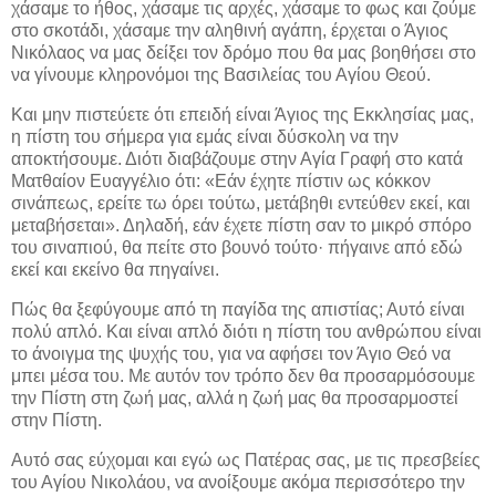
χάσαμε το ήθος, χάσαμε τις αρχές, χάσαμε το φως και ζούμε
στο σκοτάδι, χάσαμε την αληθινή αγάπη, έρχεται ο Άγιος
Νικόλαος να μας δείξει τον δρόμο που θα μας βοηθήσει στο
να γίνουμε κληρονόμοι της Βασιλείας του Αγίου Θεού.
Και μην πιστεύετε ότι επειδή είναι Άγιος της Εκκλησίας μας,
η πίστη του σήμερα για εμάς είναι δύσκολη να την
αποκτήσουμε. Διότι διαβάζουμε στην Αγία Γραφή στο κατά
Ματθαίον Ευαγγέλιο ότι: «Εάν έχητε πίστιν ως κόκκον
σινάπεως, ερείτε τω όρει τούτω, μετάβηθι εντεύθεν εκεί, και
μεταβήσεται». Δηλαδή, εάν έχετε πίστη σαν το μικρό σπόρο
του σιναπιού, θα πείτε στο βουνό τούτο· πήγαινε από εδώ
εκεί και εκείνο θα πηγαίνει.
Πώς θα ξεφύγουμε από τη παγίδα της απιστίας; Αυτό είναι
πολύ απλό. Και είναι απλό διότι η πίστη του ανθρώπου είναι
το άνοιγμα της ψυχής του, για να αφήσει τον Άγιο Θεό να
μπει μέσα του. Με αυτόν τον τρόπο δεν θα προσαρμόσουμε
την Πίστη στη ζωή μας, αλλά η ζωή μας θα προσαρμοστεί
στην Πίστη.
Αυτό σας εύχομαι και εγώ ως Πατέρας σας, με τις πρεσβείες
του Αγίου Νικολάου, να ανοίξουμε ακόμα περισσότερο την