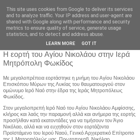
This site uses cookies from Google to deliver its services
and to analyze traffic. Your IP address and user-agent are
shared with Google along with performance and security
metrics to ensure quality of service, generate usage
Αρχική Σελίδα
statistics, and to detect and address abuse.
LEARN MORE
GOT IT
Τετάρτη 6 Δεκεμβρίου 2023
Η εορτή του Αγίου Νικολάου στην Ιερά
Μητρόπολη Φωκίδος
Με μεγαλοπρέπεια εορτάστηκε η μνήμη του Αγίου Νικολάου
Επισκόπου Μύρων της Λυκίας του θαυματουργού στον
ομώνυμο Ιερό Ναό στην έδρα της Ιεράς Μητροπόλεως
Φωκίδος.
Στον μεγαλοπρεπή Ιερό Ναό του Αγίου Νικολάου Αμφίσσης,
κλήρος και λαός την παραμονή αλλά και ανήμερα της εορτής
προσήλθαν κατά εκατοντάδες για να τιμήσουν τον Άγιο
Νικόλαο, αλλά και να ευχηθούν στον εορτάζοντα
Προϊστάμενο του Ιερού Ναού, Γενικό Αρχιερατικό Επίτροπο
της Ι. Μητροπόλεώς μας, Πρωτοπρεσβ. Νικόλαο