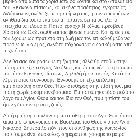
μερικά από αυτά τα χαρίσματα φαίνονται και στο Απολυτίκιό
του: «Κανόνα πίστεως, και εικόνα πραότητος, εγκρατείας
διδάσκαλον, ανέδειξε σε τη ποίμνη σου, η των πραγμάτων
αλήθεια δια τούτο εκτήσω τη ταπεινώσει τα υψηλά, τη
πτωχεία τα πλούσια. Πάτερ Ιεράρχα Νικόλαε, πρέσβευε
Χριστώ τω Θεώ, σωθήναι τας ψυχάς ημών». Και εμείς που
τον έχουμε ως πρότυπο στη ζωή μας τον επικαλούμεθα να
πρεσβεύει για εμάς, αλλά ταυτόχρονα να διδασκόμαστε από
τη ζωή του.
Δεν θα σας κουράσω με τη ζωή του, αλλά θα σταθώ στην
πίστη που είχε ο Άγιος Νικόλαος και όπως λέει το τροπάριό
του, ήταν Κανόνας Πίστεως. Δηλαδή ήταν πιστός. Και όταν
λέμε πιστός τι εννοούμε; Εννοούμε ότι είχε απόλυτη
εμπιστοσύνη στον Θεό. Ήταν σταθερός στην πίστη του, μια
πίστη χωρίς σκαμπανεβάσματα. Εμπιστεύτηκε τόσο πολύ το
λόγο του Αγίου Θεού και τον ίδιο τον Θεό, που η πίστη του
ήταν γι’ αυτόν τρόπος ζωής.
Αυτή η πίστη, η ακλόνητη και σταθερή στον Άγιο Θεό, ήταν η
αιτία της κληρονομίας της Βασιλείας του Θεού για τον Άγιο
Νικόλαο. Σήμερα λοιπόν, που οι συνθήκες της κοινωνίας
που ζούμε είναι δύσκολες, σήμερα που χάσαμε το μέτρο,