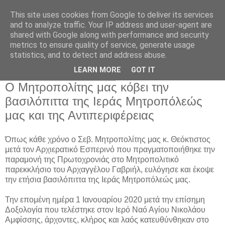
This site uses cookies from Google to deliver its services
and to analyze traffic. Your IP address and user-agent are
shared with Google along with performance and security
metrics to ensure quality of service, generate usage
Αρχική Σελίδα
statistics, and to detect and address abuse.
LEARN MORE
GOT IT
Πέμπτη 2 Ιανουαρίου 2020
Ο Μητροπολίτης μας κόβει την
βασιλόπιττα της Ιεράς Μητροπόλεώς
μας και της Αντιπεριφέρειας
Όπως κάθε χρόνο ο Σεβ. Μητροπολίτης μας κ. Θεόκτιστος
μετά τον Αρχιερατικό Εσπερινό που πραγματοποιήθηκε την
παραμονή της Πρωτοχρονιάς στο Μητροπολιτικό
παρεκκλήσιο του Αρχαγγέλου Γαβριήλ, ευλόγησε και έκοψε
την ετήσια βασιλόπιττα της Ιεράς Μητροπόλεώς μας.
Την επομένη ημέρα 1 Ιανουαρίου 2020 μετά την επίσημη
Δοξολογία που τελέστηκε στον Ιερό Ναό Αγίου Νικολάου
Αμφίσσης, άρχοντες, κλήρος και λαός κατευθύνθηκαν στο