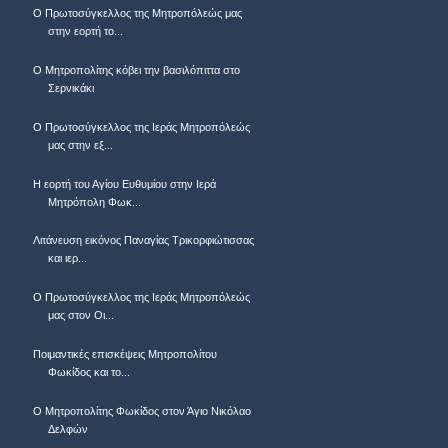
Ο Πρωτοσύγκελλος της Μητροπόλεώς μας
στην εορτή το...
Ο Μητροπολίτης κόβει την βασιλόπιττα στο
Σερνικάκι
Ο Πρωτοσύγκελλος της Ιεράς Μητροπόλεώς
μας στην εξ...
Η εορτή του Αγίου Ευθυμίου στην Ιερά
Μητρόπολη Φωκ...
Λιτάνευση εικόνος Παναγίας Τρικορφιώτισσας
και ιερ...
Ο Πρωτοσύγκελλος της Ιεράς Μητροπόλεώς
μας στον Οι...
Ποιμαντικές επισκέψεις Μητροπολίτου
Φωκίδος και το...
Ο Μητροπολίτης Φωκίδος στον Άγιο Νικόλαο
Δελφών