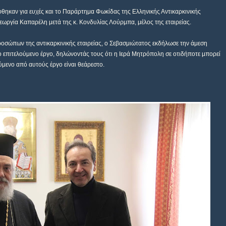
θηκαν για ευχές και το Παράρτημα Φωκίδας της Ελληνικής Αντικαρκινικής
ωργία Καπαρέλη μετά της κ. Κονδυλίας Λούρμπα, μέλος της εταιρείας.
ροσώπων της αντικαρκινικής εταιρείας, ο Σεβασμιώτατος εκδήλωσε την άμεση
ο επιτελούμενο έργο, δηλώνοντάς τους ότι η Ιερά Μητρόπολη σε οτιδήποτε μπορεί
ούμενο από αυτούς έργο είναι θεάρεστο.