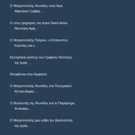
Ο Μητροπολίτης Φωκίδος στον Άγιο
Αθανάσιο Γραβιάς ...
Ο νέος εφημέριος του Ιερού Ναού Αγίου
Νικολάου Αμφ...
Ο Μητροπολίτης Πατρών, ο Επίσκοπος
Κερνίτης και ο ...
Εκστρατεία αγάπης του Γραφείου Νεότητος
της Ιεράς ...
Θεοφάνεια στην Άμφισσα
Ο Μητροπολίτης Φωκίδος στο Πνευματικό
Κέντρο Άμφισ...
Ο Βουλευτής της Φωκίδος και το Παράρτημα
Αντικαρκι...
Ο Μητροπολίτης μας κόβει την βασιλόπιττα
της Ιεράς...