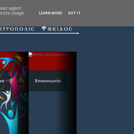
 user-agent
nerate usage
LEARN MORE
GOT IT
τα
Επικοινωνία