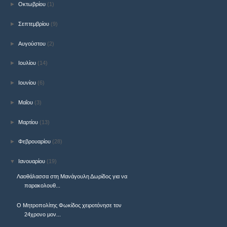
►
Οκτωβρίου
(1)
►
Σεπτεμβρίου
(9)
►
Αυγούστου
(2)
►
Ιουλίου
(14)
►
Ιουνίου
(6)
►
Μαΐου
(3)
►
Μαρτίου
(13)
►
Φεβρουαρίου
(28)
▼
Ιανουαρίου
(19)
Λαοθάλασσα στη Μανάγουλη Δωρίδος για να
παρακολουθ...
Ο Μητροπολίτης Φωκίδος χειροτόνησε τον
24χρονο μον...