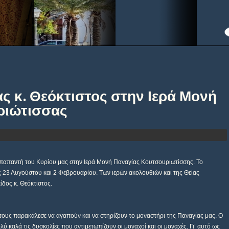
ς κ. Θεόκτιστος στην Ιερά Μονή
ριώτισσας
παπαντή του Κυρίου μας στην Ιερά Μονή Παναγίας Κουτσουριωτίσσης. Το
ς 23 Αυγούστου και 2 Φεβρουαρίου. Των ιερών ακολουθιών και της Θείας
δος κ. Θεόκτιστος.
ους παρακάλεσε να αγαπούν και να στηρίζουν το μοναστήρι της Παναγίας μας. Ο
λύ καλά τις δυσκολίες που αντιμετωπίζουν οι μοναχοί και οι μοναχές. Γι’ αυτό ως