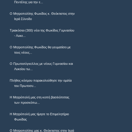
Πεντέλης για την ε...
Ο Μητροπολίτης Φωκίδος κ. Θεόκτιστος στην
Ιερά Σύνοδο
Τριακόσιοι (300) νέοι της Φωκίδος Γυμνασίου
- Λυκε...
Ο Μητροπολίτης Φωκίδος θα γευματίσει με
τους νέους...
Ο Πρωτοσύγκελλος με νέους Γυμνασίου και
Λυκείου τω...
Πλήθος κόσμου παρακολούθησε την ομιλία
του Πρωτοσυ...
Η Μητρόπολή μας στη κοπή βασιλόπιττας
των προσκόπω...
Η Μητρόπολή μας τίμησε το Επιμελητήριο
Φωκίδας
Ο Μητροπολίτης μας κ. Θεόκτιστος στην Ιερά