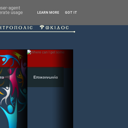
 user-agent
nerate usage
LEARN MORE
GOT IT
τα
Επικοινωνία