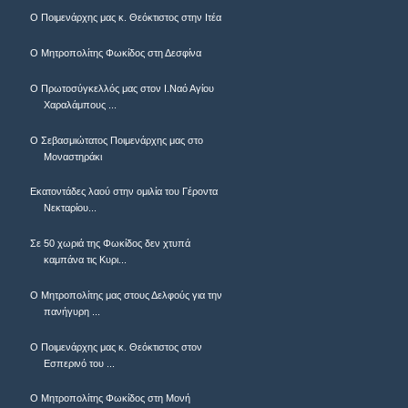
Ο Ποιμενάρχης μας κ. Θεόκτιστος στην Ιτέα
Ο Μητροπολίτης Φωκίδος στη Δεσφίνα
Ο Πρωτοσύγκελλός μας στον Ι.Ναό Αγίου
Χαραλάμπους ...
Ο Σεβασμιώτατος Ποιμενάρχης μας στο
Μοναστηράκι
Εκατοντάδες λαού στην ομιλία του Γέροντα
Νεκταρίου...
Σε 50 χωριά της Φωκίδος δεν χτυπά
καμπάνα τις Κυρι...
Ο Μητροπολίτης μας στους Δελφούς για την
πανήγυρη ...
Ο Ποιμενάρχης μας κ. Θεόκτιστος στον
Εσπερινό του ...
Ο Μητροπολίτης Φωκίδος στη Μονή