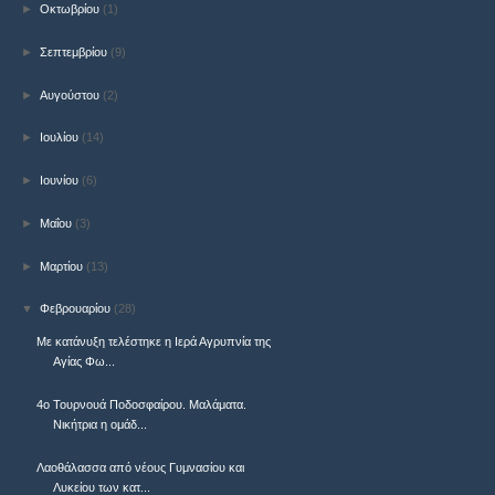
►
Οκτωβρίου
(1)
►
Σεπτεμβρίου
(9)
►
Αυγούστου
(2)
►
Ιουλίου
(14)
►
Ιουνίου
(6)
►
Μαΐου
(3)
►
Μαρτίου
(13)
▼
Φεβρουαρίου
(28)
Με κατάνυξη τελέστηκε η Ιερά Αγρυπνία της
Αγίας Φω...
4ο Τουρνουά Ποδοσφαίρου. Μαλάματα.
Νικήτρια η ομάδ...
Λαοθάλασσα από νέους Γυμνασίου και
Λυκείου των κατ...