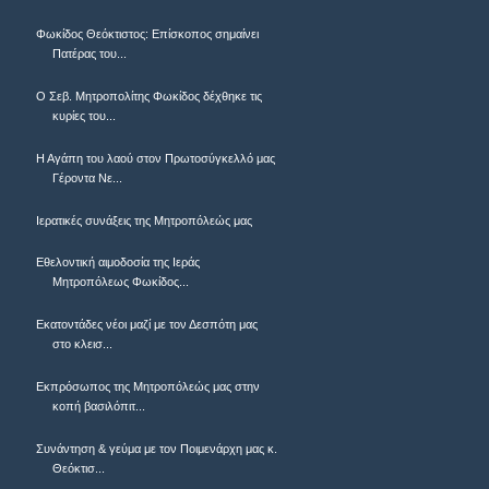
Φωκίδος Θεόκτιστος: Επίσκοπος σημαίνει
Πατέρας του...
Ο Σεβ. Μητροπολίτης Φωκίδος δέχθηκε τις
κυρίες του...
Η Αγάπη του λαού στον Πρωτοσύγκελλό μας
Γέροντα Νε...
Ιερατικές συνάξεις της Μητροπόλεώς μας
Εθελοντική αιμοδοσία της Ιεράς
Μητροπόλεως Φωκίδος...
Εκατοντάδες νέοι μαζί με τον Δεσπότη μας
στο κλεισ...
Εκπρόσωπος της Μητροπόλεώς μας στην
κοπή βασιλόπιτ...
Συνάντηση & γεύμα με τον Ποιμενάρχη μας κ.
Θεόκτισ...