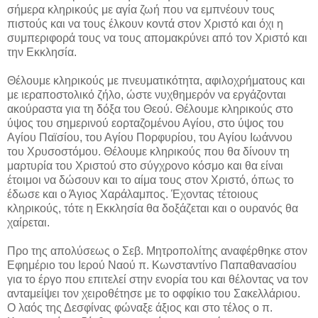
σήμερα κληρικούς με αγία ζωή που να εμπνέουν τους
πιστούς και να τους έλκουν κοντά στον Χριστό και όχι η
συμπεριφορά τους να τους απομακρύνει από τον Χριστό και
την Εκκλησία.
Θέλουμε κληρικούς με πνευματικότητα, αφιλοχρήματους και
με ιεραποστολικό ζήλο, ώστε νυχθημερόν να εργάζονται
ακούραστα για τη δόξα του Θεού. Θέλουμε κληρικούς στο
ύψος του σημερινού εορταζομένου Αγίου, στο ύψος του
Αγίου Παϊσίου, του Αγίου Πορφυρίου, του Αγίου Ιωάννου
του Χρυσοστόμου. Θέλουμε κληρικούς που θα δίνουν τη
μαρτυρία του Χριστού στο σύγχρονο κόσμο και θα είναι
έτοιμοι να δώσουν και το αίμα τους στον Χριστό, όπως το
έδωσε και ο Άγιος Χαράλαμπος. Έχοντας τέτοιους
κληρικούς, τότε η Εκκλησία θα δοξάζεται και ο ουρανός θα
χαίρεται.
Προ της απολύσεως ο Σεβ. Μητροπολίτης αναφέρθηκε στον
Εφημέριο του Ιερού Ναού π. Κωνσταντίνο Παπαθανασίου
για το έργο που επιτελεί στην ενορία του και θέλοντας να τον
ανταμείψει τον χειροθέτησε με το οφφίκιο του Σακελλάριου.
Ο λαός της Δεσφίνας φώναξε άξιος και στο τέλος ο π.