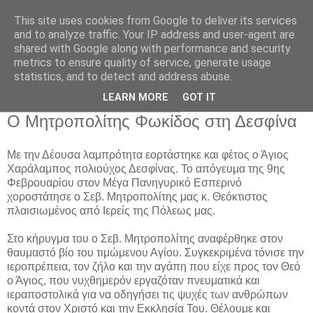
This site uses cookies from Google to deliver its services
and to analyze traffic. Your IP address and user-agent are
shared with Google along with performance and security
metrics to ensure quality of service, generate usage
Αρχική Σελίδα
statistics, and to detect and address abuse.
LEARN MORE
GOT IT
Τετάρτη 12 Φεβρουαρίου 2020
Ο Μητροπολίτης Φωκίδος στη Δεσφίνα
Με την Δέουσα λαμπρότητα εορτάστηκε και φέτος ο Άγιος
Χαράλαμπος πολιούχος Δεσφίνας. Το απόγευμα της 9ης
Φεβρουαρίου στον Μέγα Πανηγυρικό Εσπερινό
χοροστάτησε ο Σεβ. Μητροπολίτης μας κ. Θεόκτιστος
πλαισιωμένος από Ιερείς της Πόλεως μας.
Στο κήρυγμα του ο Σεβ. Μητροπολίτης αναφέρθηκε στον
θαυμαστό βίο του τιμώμενου Αγίου. Συγκεκριμένα τόνισε την
ιεροπρέπεια, τον ζήλο και την αγάπη που είχε προς τον Θεό
ο Άγιος, που νυχθημερόν εργαζόταν πνευματικά και
ιεραποστολικά για να οδηγήσει τις ψυχές των ανθρώπων
κοντά στον Χριστό και την Εκκλησία Του. Θέλουμε και